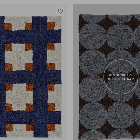
Toevoegen
aan
favorieten
BINNENKORT
BESCHIKBAAR