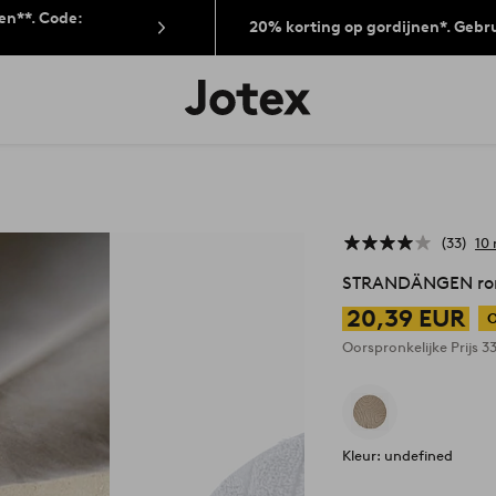
len**. Code:
20% korting op gordijnen*. Gebr
Jotex
logo
-
go
to
the
home
page
33
10 
STRANDÄNGEN ron
20,39 EUR
O
Oorspronkelijke Prijs
3
Kleur: undefined