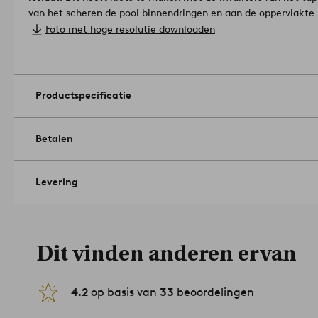
van het scheren de pool binnendringen en aan de oppervlakte
Materiaal: 100% Katoen.
Foto met hoge resolutie downloaden
Afmetingen: ø 80 cm.
Stapelhoogte: 0.1 cm.
Gramsgewicht: 1700 g/m².
Machinewasbaar op 30°C. Gebruik g
droogtrommel op lage temperatuur. Niet strijken. Geen stome
Productspecificatie
waszak.
Artikelnummer: 1778833-05-80
Betalen
Levering
Dit vinden anderen ervan
4.2
op basis van
33
beoordelingen