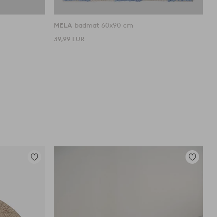
MELA
badmat 60x90 cm
F
39,99 EUR
4
Toevoegen
Toevoege
aan
aan
favorieten
favoriete