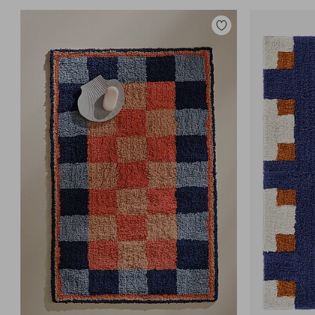
Toevoegen
aan
favorieten