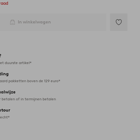
raad
In winkelwagen
Toevoegen
aan
favorieten
?
et duurste artikel*
ding
daard pakketten boven de 129 euro*
aalwijze
r betalen of in termijnen betalen
etour
recht*