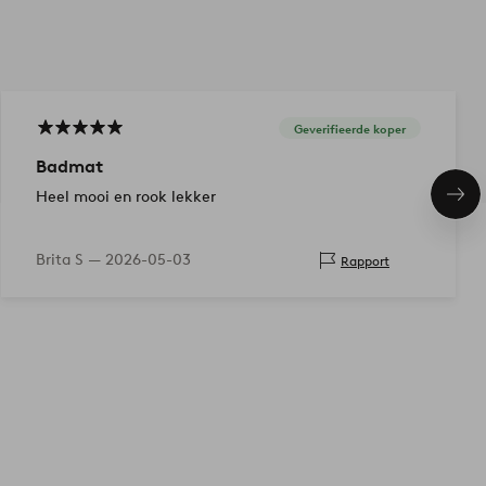
Geverifieerde koper
Badmat
Heel mooi en rook lekker
Vol
ite
Brita S —
2026-05-03
Rapport