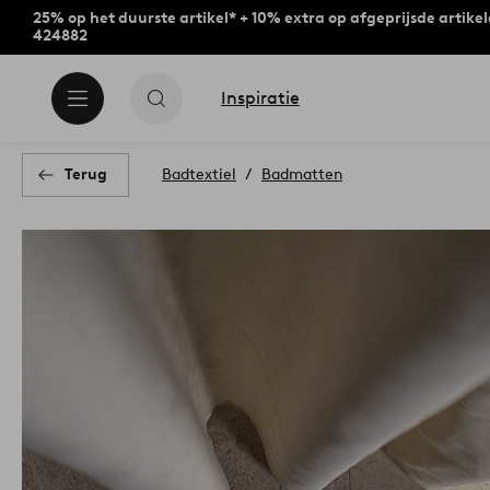
25% op het duurste artikel* + 10% extra op afgeprijsde artike
424882
Inspiratie
Terug
Badtextiel
Badmatten