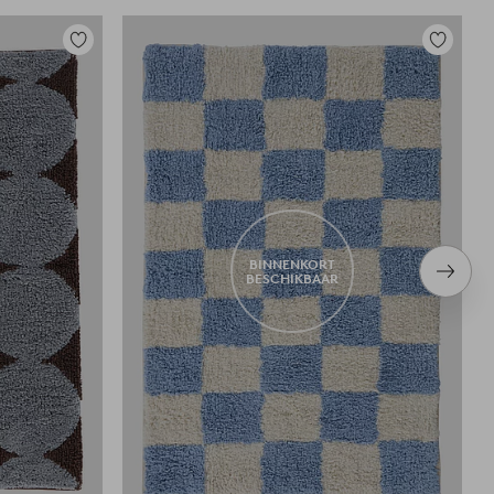
Toevoegen
Toevoege
aan
aan
favorieten
favoriete
BINNENKORT
Volge
BESCHIKBAAR
item