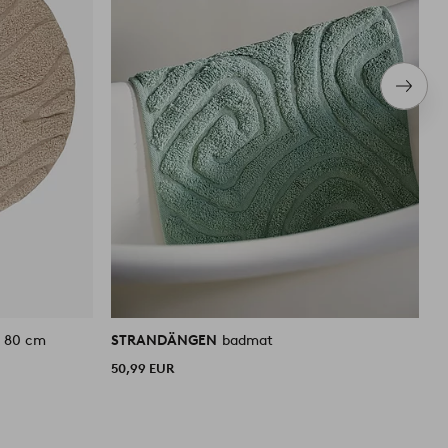
Volge
item
ø 80 cm
STRANDÄNGEN
badmat
S
50,99 EUR
3