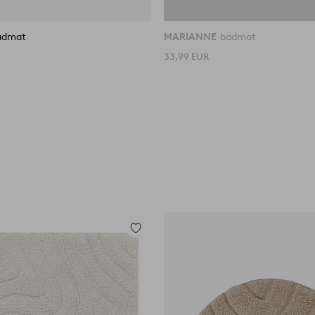
admat
MARIANNE
badmat
33,99 EUR
Toevoegen
aan
favorieten