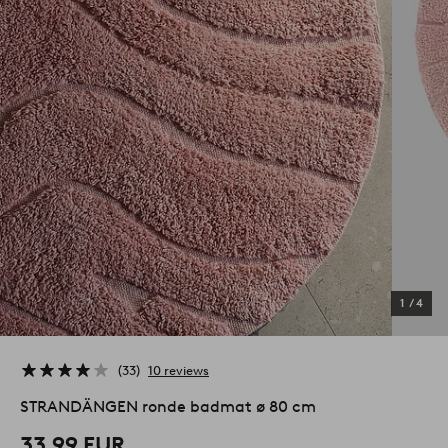
1
/
4
33
10 reviews
STRANDÄNGEN ronde badmat ø 80 cm
33,99 EUR