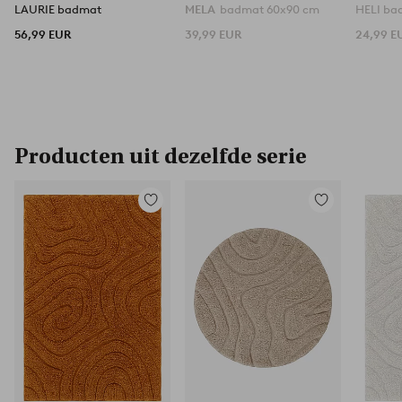
LAURIE badmat
MELA
badmat 60x90 cm
HELI ba
56,99 EUR
39,99 EUR
24,99 E
Producten uit dezelfde serie
Toevoegen
Toevoegen
aan
aan
favorieten
favorieten