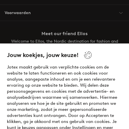
Voorwaarden
Meet our friend Ellos
Welcome to Ellos, the Nordic destination for fashion and
beauty! Get a clean, modern aesthetic and unique style for
your wardrobe. Your next inspiring look is here!
Jouw koekjes, jouw keuze!
Visit Ellos
Jotex maakt gebruik van verplichte cookies om de
website te laten functioneren en ook cookies voor
analyse, aangepaste inhoud en om je een relevantere
ervaring op onze website te bieden. Wij delen deze
persoonsgegevens en cookies met de advertentie- en
Veilig betalen - Nu betalen of opsplitsen
analysebedrijven waarmee wij samenwerken. Hiermee
analyseren we hoe je de site gebruikt en promoten we
Wil je meer weten over
onze betaalopties
?
onze marketing, zodat je meer gepersonaliseerde
advertenties kunt ontvangen. Door op Accepteren te
klikken, ga je akkoord met ons gebruik van cookies. Je
kunt je keuzes aanpassen onder Instellingen en meer