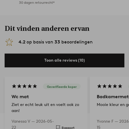
30 dagen retourrecht*
Dit vinden anderen ervan
4.2
op basis van
33
beoordelingen
Toon alle reviews (10)
Geverifieerde koper
Wc mat
Badkamermat
Ziet er echt leuk uit en voelt ook zo
Mooie kleur en 
aan!
Vanessa V —
2026-05-
Yvonne F —
2026
22
15
Rapport