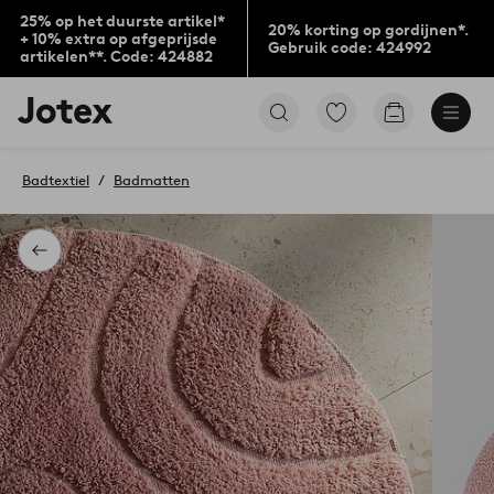
25% op het duurste artikel*
20% korting op gordijnen*.
+ 10% extra op afgeprijsde
Gebruik code: 424992
artikelen**. Code: 424882
Jotex
Ga
Go
logo
naar
to
-
favoriet
checkout
go
gemarkeerde
Badtextiel
Badmatten
to
producten
the
home
page
Terug