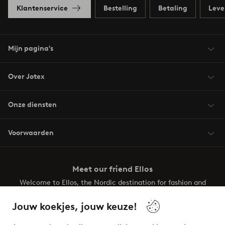
Klantenservice
Bestelling
Betaling
Leve
Mijn pagina's
Over Jotex
Onze diensten
Voorwaarden
Meet our friend Ellos
Welcome to Ellos, the Nordic destination for fashion and
beauty! Get a clean, modern aesthetic and unique style for
your wardrobe. Your next inspiring look is here!
Jouw koekjes, jouw keuze!
Visit Ellos