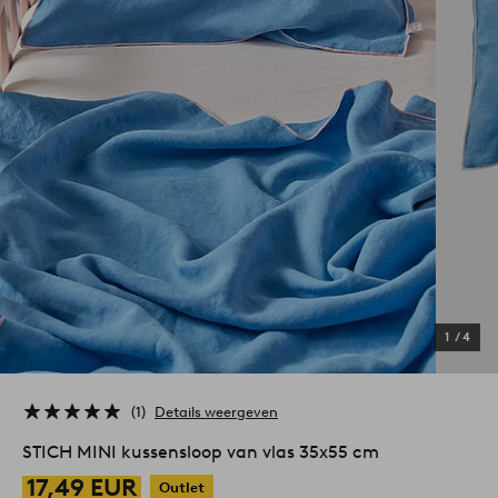
1
/
4
1
Details weergeven
STICH MINI kussensloop van vlas 35x55 cm
17,49 EUR
Outlet