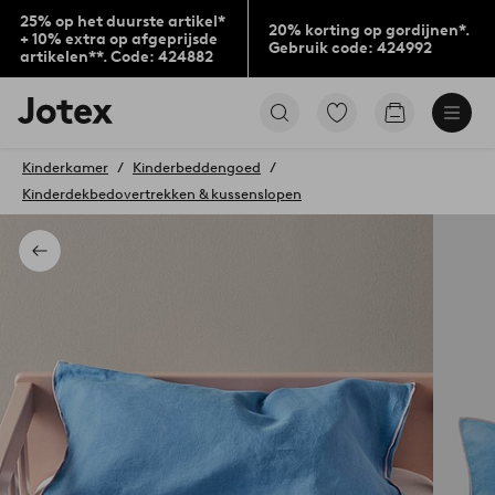
25% op het duurste artikel*
20% korting op gordijnen*.
+ 10% extra op afgeprijsde
Gebruik code: 424992
artikelen**. Code: 424882
Jotex
Ga
Go
logo
naar
to
-
favoriet
checkout
go
Kinderkamer
Kinderbeddengoed
gemarkeerde
to
Kinderdekbedovertrekken & kussenslopen
producten
the
home
page
Terug