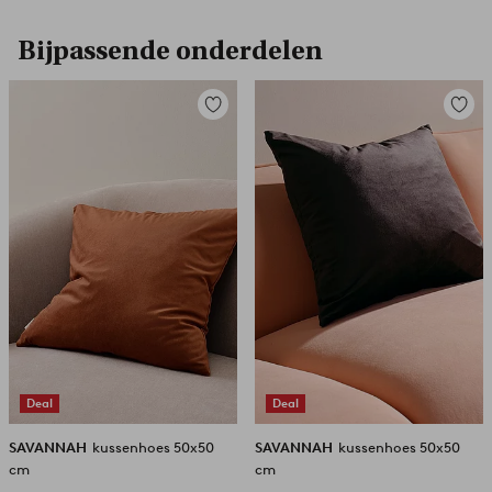
Bijpassende onderdelen
Toevoegen
Toevoe
aan
aan
favorieten
favori
Deal
Deal
SAVANNAH
kussenhoes 50x50
SAVANNAH
kussenhoes 50x50
cm
cm