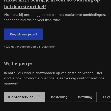
Nieuw hier? Schrijf je in voor
40% korting op
het duurste artikel*
Als klant bij ons ben jij de eerste met exclusieve aanbiedingen,
spannend nieuws en veel inspiratie.
Registreer jezelf
* Zie actievoorwaarden bij registratie
Wij helpen je
In onze FAQ vind je antwoorden op veelgestelde vragen. Hier
vind je ook informatie over hoe je eenvoudig contact met ons
opneemt.
Klantenservice
Bestelling
Betaling
Leve