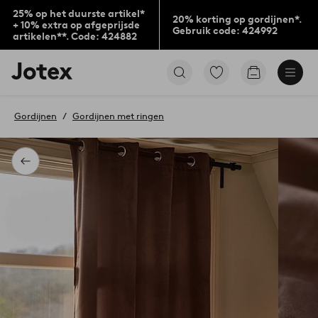
25% op het duurste artikel*
20% korting op gordijnen*.
+ 10% extra op afgeprijsde
Gebruik code: 424992
artikelen**. Code: 424882
Jotex
Ga
Go
logo
naar
to
-
favoriet
checkout
go
gemarkeerde
Gordijnen
Gordijnen met ringen
to
producten
the
home
page
Terug