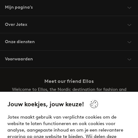
Mijn pagina's
Over Jotex
Onze diensten
Voorwaarden
Meet our friend Ellos
Welcome to Ellos, the Nordic destination for fashion and
beauty! Get a clean, modern aesthetic and unique style for
your wardrobe. Your next inspiring look is here!
Jouw koekjes, jouw keuze!
Visit Ellos
Jotex maakt gebruik van verplichte cookies om de
website te laten functioneren en ook cookies voor
analyse, aangepaste inhoud en om je een relevantere
ervaring op onze website te bieden. Wij delen deze