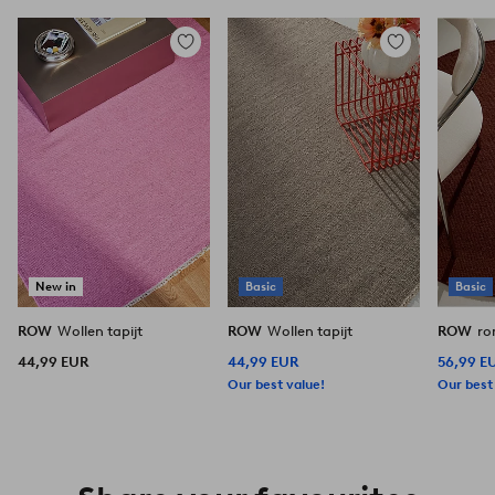
Toevoegen
Toevoegen
aan
aan
favorieten
favorieten
New in
Basic
Basic
ROW
Wollen tapijt
ROW
Wollen tapijt
ROW
ro
44,99 EUR
44,99 EUR
56,99 E
Our best value!
Our best