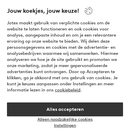
beauty! Get a clean, modern aesthetic and unique style for
your wardrobe. Your next inspiring look is here!
Jouw koekjes, jouw keuze!
Visit Ellos
Jotex maakt gebruik van verplichte cookies om de
website te laten functioneren en ook cookies voor
analyse, aangepaste inhoud en om je een relevantere
ervaring op onze website te bieden. Wij delen deze
persoonsgegevens en cookies met de advertentie- en
Veilig betalen - Nu betalen of opsplitsen
analysebedrijven waarmee wij samenwerken. Hiermee
analyseren we hoe je de site gebruikt en promoten we
Wil je meer weten over
onze betaalopties
?
onze marketing, zodat je meer gepersonaliseerde
advertenties kunt ontvangen. Door op Accepteren te
klikken, ga je akkoord met ons gebruik van cookies. Je
kunt je keuzes aanpassen onder Instellingen en meer
informatie lezen in ons
cookiebeleid
.
Nederland - Selecteer land
Alles accepteren
Instagram
Facebook
Alleen noodzakelijke cookies
Instellingen