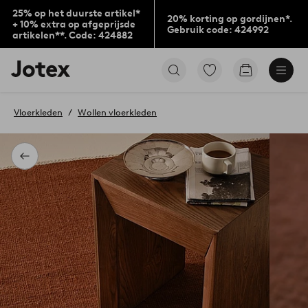
25% op het duurste artikel*
20% korting op gordijnen*.
+ 10% extra op afgeprijsde
Gebruik code: 424992
artikelen**. Code: 424882
Jotex
Ga
Go
logo
naar
to
-
favoriet
checkout
go
gemarkeerde
Vloerkleden
Wollen vloerkleden
to
producten
the
home
page
Terug