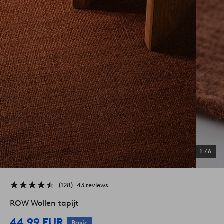
1
/
6
128
43 reviews
ROW Wollen tapijt
44,99 EUR
Basic