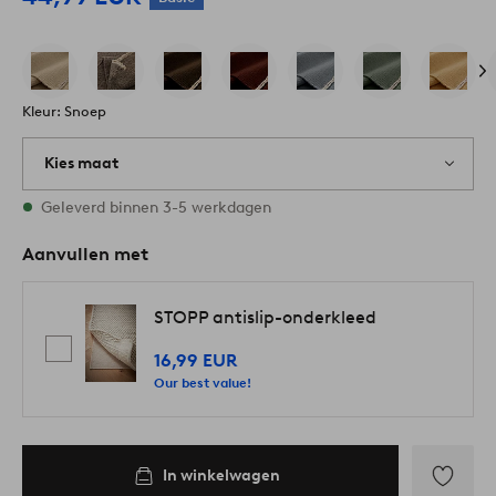
Kleur: Snoep
Kies maat
Alle maten zijn op voorraad
Geleverd binnen 3-5 werkdagen
Aanvullen met
STOPP antislip-onderkleed
16,99 EUR
Our best value!
In winkelwagen