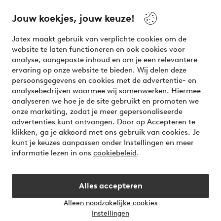
beauty! Get a clean, modern aesthetic and unique style for
your wardrobe. Your next inspiring look is here!
Jouw koekjes, jouw keuze!
Visit Ellos
Jotex maakt gebruik van verplichte cookies om de
website te laten functioneren en ook cookies voor
analyse, aangepaste inhoud en om je een relevantere
ervaring op onze website te bieden. Wij delen deze
persoonsgegevens en cookies met de advertentie- en
Veilig betalen - Nu betalen of opsplitsen
analysebedrijven waarmee wij samenwerken. Hiermee
analyseren we hoe je de site gebruikt en promoten we
Wil je meer weten over
onze betaalopties
?
onze marketing, zodat je meer gepersonaliseerde
advertenties kunt ontvangen. Door op Accepteren te
klikken, ga je akkoord met ons gebruik van cookies. Je
kunt je keuzes aanpassen onder Instellingen en meer
informatie lezen in ons
cookiebeleid
.
Nederland - Selecteer land
Alles accepteren
Instagram
Facebook
Alleen noodzakelijke cookies
Instellingen