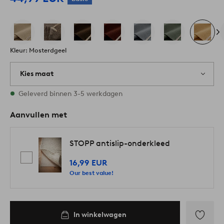
Kleur: Mosterdgeel
Kies maat
Alle maten zijn op voorraad
Geleverd binnen 3-5 werkdagen
Aanvullen met
STOPP antislip-onderkleed
16,99 EUR
Our best value!
In winkelwagen