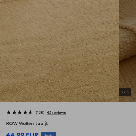
1
/
5
128
43 reviews
ROW Wollen tapijt
44,99 EUR
Basic