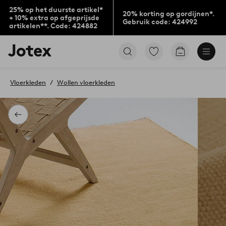
25% op het duurste artikel*
20% korting op gordijnen*.
+ 10% extra op afgeprijsde
Gebruik code: 424992
artikelen**. Code: 424882
Jotex
Ga
Go
logo
naar
to
-
favoriet
checkout
go
gemarkeerde
Vloerkleden
Wollen vloerkleden
to
producten
the
home
page
Terug