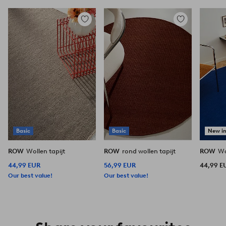
Toevoegen
Toevoegen
aan
aan
favorieten
favorieten
Basic
Basic
New i
ROW
Wollen tapijt
ROW
rond wollen tapijt
ROW
Wo
44,99 EUR
56,99 EUR
44,99 E
Our best value!
Our best value!