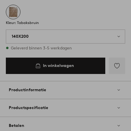
Kleur: Tabaksbruin
140X200
Op voorraad
Geleverd binnen 3-5 werkdagen
In winkelwagen
In
inkelwagen
Toevoege
aan
favoriete
Productinformatie
Productspecificatie
Betalen