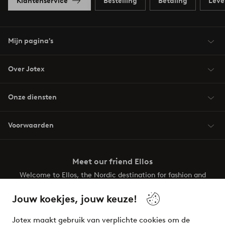
Klantenservice
Bestelling
Betaling
Leve
Mijn pagina's
Over Jotex
Onze diensten
Voorwaarden
Meet our friend Ellos
Welcome to Ellos, the Nordic destination for fashion and
beauty! Get a clean, modern aesthetic and unique style for
your wardrobe. Your next inspiring look is here!
Jouw koekjes, jouw keuze!
Visit Ellos
Jotex maakt gebruik van verplichte cookies om de