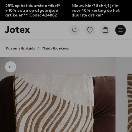
25% op het duurste artikel*
Nieuw hier? Schrijf je in
+ 10% extra op afgeprijsde
voor 40% korting op het
artikelen**. Code: 424882
duurste artikel*
Jotex
Ga
Go
logo
naar
to
-
favoriet
checkout
go
gemarkeerde
Kussens & plaids
Plaids & dekens
to
producten
the
home
page
Terug