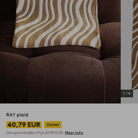
1
/
4
RAY plaid
40,79 EUR
Outlet
Oorspronkelijke Prijs
67,99 EUR
Meer info