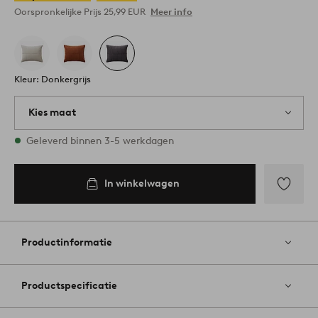
Oorspronkelijke Prijs
25,99 EUR
Meer info
Kleur: Donkergrijs
Kies maat
1 maten op voorraad
Geleverd binnen 3-5 werkdagen
50X90
In winkelwagen
In
winkelwagen
Toevoege
aan
favoriete
Productinformatie
Productspecificatie