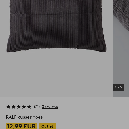
1
/
5
21
3 reviews
RALF kussenhoes
12,99 EUR
Outlet