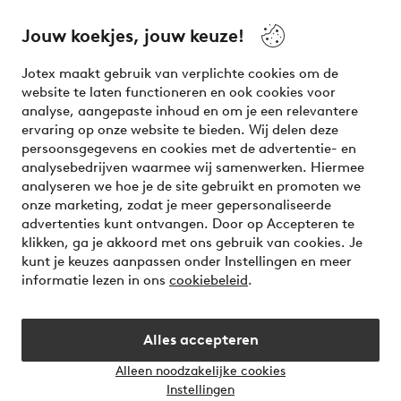
beauty! Get a clean, modern aesthetic and unique style for
your wardrobe. Your next inspiring look is here!
Jouw koekjes, jouw keuze!
Visit Ellos
Jotex maakt gebruik van verplichte cookies om de
website te laten functioneren en ook cookies voor
analyse, aangepaste inhoud en om je een relevantere
ervaring op onze website te bieden. Wij delen deze
persoonsgegevens en cookies met de advertentie- en
Veilig betalen - Nu betalen of opsplitsen
analysebedrijven waarmee wij samenwerken. Hiermee
analyseren we hoe je de site gebruikt en promoten we
Wil je meer weten over
onze betaalopties
?
onze marketing, zodat je meer gepersonaliseerde
advertenties kunt ontvangen. Door op Accepteren te
klikken, ga je akkoord met ons gebruik van cookies. Je
kunt je keuzes aanpassen onder Instellingen en meer
informatie lezen in ons
cookiebeleid
.
Nederland - Selecteer land
Alles accepteren
Instagram
Facebook
Alleen noodzakelijke cookies
Instellingen