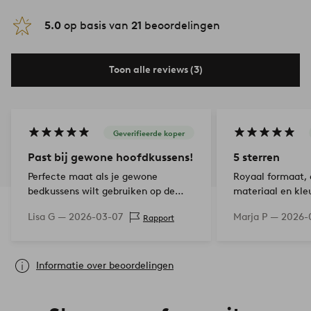
5.0
op basis van
21
beoordelingen
Toon alle reviews (3)
Geverifieerde koper
Past bij gewone hoofdkussens!
5 sterren
Perfecte maat als je gewone
Royaal formaat, 
bedkussens wilt gebruiken op de
materiaal en kleu
bank. Moeilijk om deze maat te
Lisa G —
2026-03-07
Marja P —
2026-
Rapport
vinden in iets anders dan
kussenslopen. Voldeed aan mijn
verwachtingen!
Informatie over beoordelingen