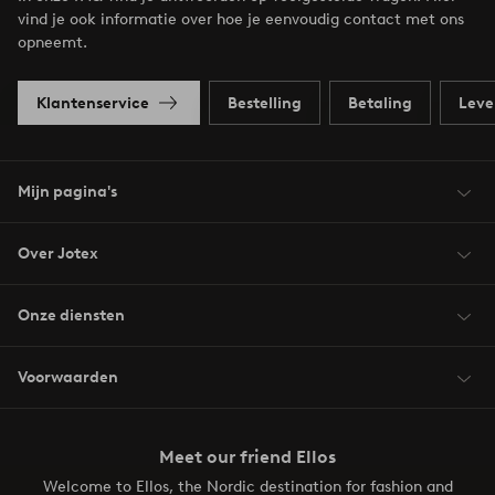
vind je ook informatie over hoe je eenvoudig contact met ons
opneemt.
Klantenservice
Bestelling
Betaling
Leve
Mijn pagina's
Over Jotex
Onze diensten
Voorwaarden
Meet our friend Ellos
Welcome to Ellos, the Nordic destination for fashion and