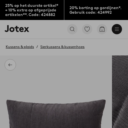
25% op het duurste artikel*
20% korting op gordijnen*.
+ 10% extra op afgeprijsde
Gebruik code: 424992
artikelen**. Code: 424882
Jotex
Ga
Go
logo
naar
to
-
favoriet
checkout
go
gemarkeerde
Kussens & plaids
Sierkussens & kussenhoes
to
producten
the
home
page
Terug