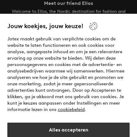
Meet our friend Ellos
Welcome to Ellos, the Nordic destination for fashion and
beauty! Get a clean, modern aesthetic and unique style for
your wardrobe. Your next inspiring look is here!
Jouw koekjes, jouw keuze!
Visit Ellos
Jotex maakt gebruik van verplichte cookies om de
website te laten functioneren en ook cookies voor
analyse, aangepaste inhoud en om je een relevantere
ervaring op onze website te bieden. Wij delen deze
persoonsgegevens en cookies met de advertentie- en
Veilig betalen - Nu betalen of opsplitsen
analysebedrijven waarmee wij samenwerken. Hiermee
analyseren we hoe je de site gebruikt en promoten we
Wil je meer weten over
onze betaalopties
?
onze marketing, zodat je meer gepersonaliseerde
advertenties kunt ontvangen. Door op Accepteren te
klikken, ga je akkoord met ons gebruik van cookies. Je
kunt je keuzes aanpassen onder Instellingen en meer
informatie lezen in ons
cookiebeleid
.
Nederland - Selecteer land
Alles accepteren
Instagram
Facebook