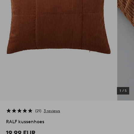
1
/
5
21
3 reviews
RALF kussenhoes
19,99 EUR