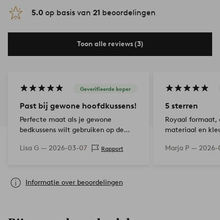
5.0
op basis van
21
beoordelingen
Toon alle reviews (3)
Geverifieerde koper
Past bij gewone hoofdkussens!
5 sterren
Perfecte maat als je gewone
Royaal formaat, 
bedkussens wilt gebruiken op de
materiaal en kleu
bank. Moeilijk om deze maat te
Lisa G —
2026-03-07
Marja P —
2026-
Rapport
vinden in iets anders dan
kussenslopen. Voldeed aan mijn
verwachtingen!
Informatie over beoordelingen