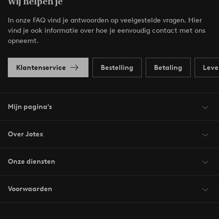
Wij helpen je
In onze FAQ vind je antwoorden op veelgestelde vragen. Hier
vind je ook informatie over hoe je eenvoudig contact met ons
opneemt.
Klantenservice
Bestelling
Betaling
Leve
Mijn pagina's
Over Jotex
Onze diensten
Voorwaarden