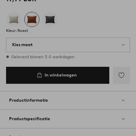
Kleur: Roest
Kies maat
Alle maten zijn op voorraad
Geleverd binnen 3-5 werkdagen
50X60
In winkelwagen
In
winkelwagen
Toevoege
aan
favoriete
Productinformatie
Productspecificatie