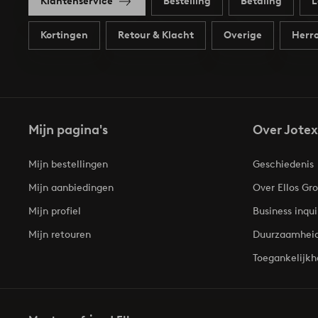
Klantenservice
Bestelling
Betaling
L
Kortingen
Retour & Klacht
Overige
Herro
Mijn pagina's
Over Jotex
Mijn bestellingen
Geschiedenis
Mijn aanbiedingen
Over Ellos Gr
Mijn profiel
Business inqui
Mijn retouren
Duurzaamhei
Toegankelijkh