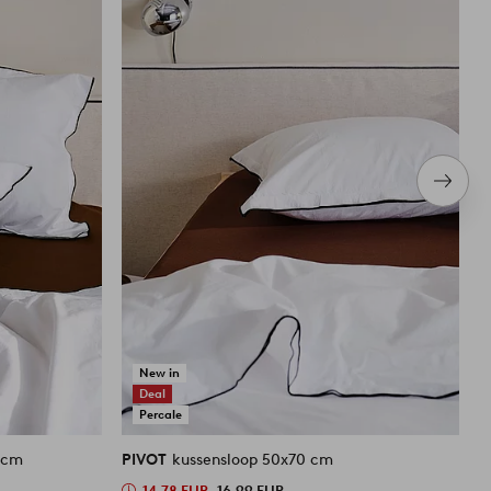
Volge
item
New in
Deal
Percale
 cm
PIVOT
kussensloop 50x70 cm
P
14,78 EUR
16,99 EUR