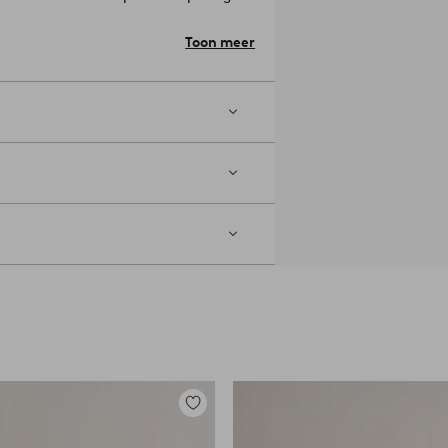
lijker te maken om het
Toon meer
l draden aan per vierkante inch van
).
. Strijk op gemiddelde temperatuur.
n wassen. Droogkuis (alleen petroleum
Toevoegen
aan
favorieten