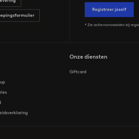
evering
Registreer jezelf
epingsformulier
* Zie actievoorwaarden bij regis
Onze diensten
Giftcard
oup
ries
d
eidsverklaring