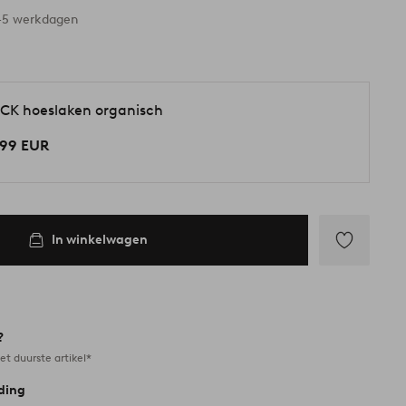
3-5 werkdagen
CK hoeslaken organisch
,99 EUR
In winkelwagen
Toevoegen
aan
favorieten
?
et duurste artikel*
ding