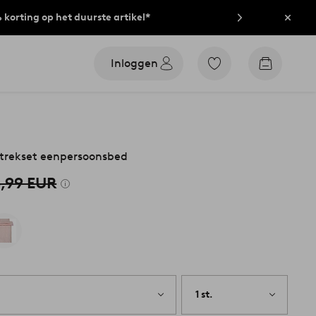
% korting op het duurste artikel*
Sluit
Inloggen
Ga
Go
naar
to
favoriet
checkout
gemarkeerde
producten
trekset eenpersoonsbed
,99 EUR
1 st.