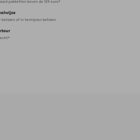
daard pakketten boven de 129 euro*
aalwijze
r betalen of in termijnen betalen
etour
recht*