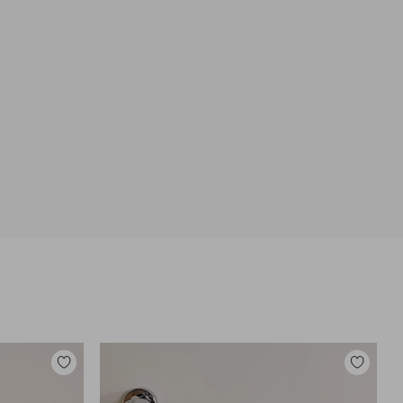
Toevoegen
Toevoege
aan
aan
favorieten
favoriete