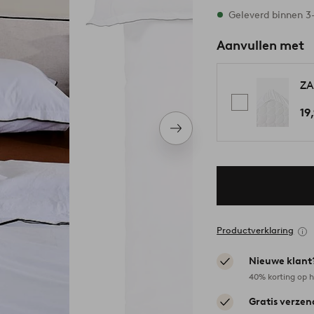
Op voorraad
Geleverd binnen 
Aanvullen met
ZA
19
Volgend
item
Productverklaring
Nieuwe klant
40% korting op h
Gratis verzen