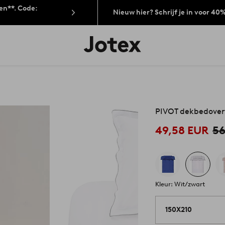
len**. Code:
Nieuw hier? Schrijf je in voor 40
Jotex
logo
-
go
to
the
home
page
PIVOT dekbedover
49,58 EUR
56
Kleur: Wit/zwart
150X210