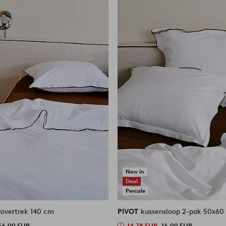
New in
Deal
Percale
overtrek 140 cm
PIVOT
kussensloop 2-pak 50x60
56,99 EUR
14,78 EUR
16,99 EUR