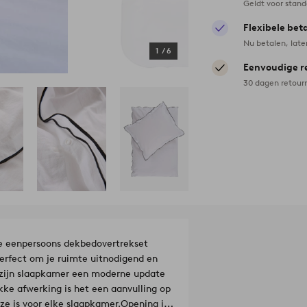
Geldt voor stan
Flexibele bet
Nu betalen, late
1
/
6
Eenvoudige r
30 dagen retour
ze eenpersoons dekbedovertrekset
erfect om je ruimte uitnodigend en
ie zijn slaapkamer een moderne update
kke afwerking is het een aanvulling op
ze is voor elke slaapkamer.
Opening in