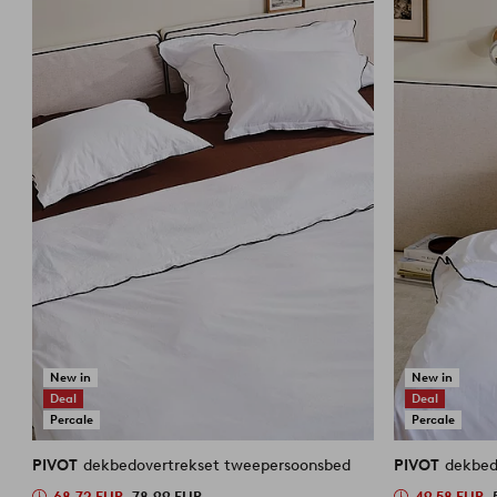
New in
New in
Deal
Deal
Percale
Percale
PIVOT
dekbedovertrekset tweepersoonsbed
PIVOT
dekbed
68,72 EUR
78,99 EUR
49,58 EUR