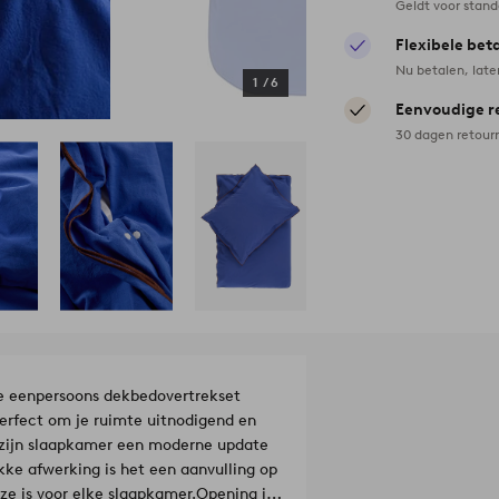
Geldt voor stan
Flexibele bet
Nu betalen, late
1
/
6
Eenvoudige r
30 dagen retour
ze eenpersoons dekbedovertrekset
erfect om je ruimte uitnodigend en
ie zijn slaapkamer een moderne update
kke afwerking is het een aanvulling op
ze is voor elke slaapkamer.
Opening in