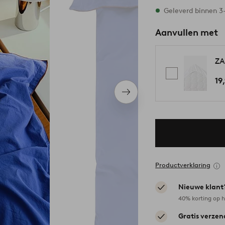
Op voorraad
Geleverd binnen 
Aanvullen met
ZA
19
Volgend
item
Productverklaring
Nieuwe klant
40% korting op h
Gratis verzen