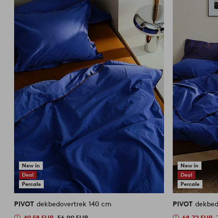
New in
New in
Deal
Deal
Percale
Percale
PIVOT
dekbedovertrek 140 cm
PIVOT
dekbed
49,58 EUR
56,99 EUR
68,72 EUR