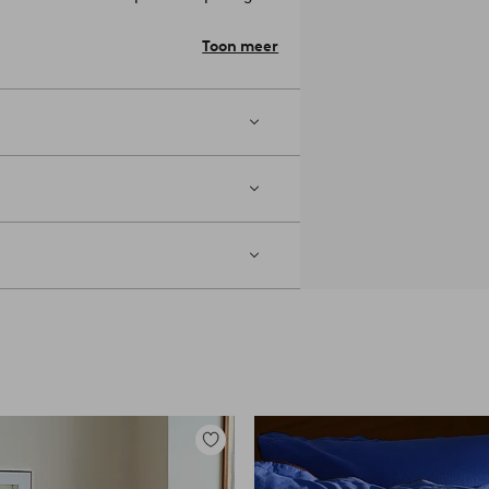
lijker te maken om het
Toon meer
l draden aan per vierkante inch van
).
. Strijk op gemiddelde temperatuur.
n wassen. Droogkuis (alleen petroleum
Toevoegen
aan
favorieten