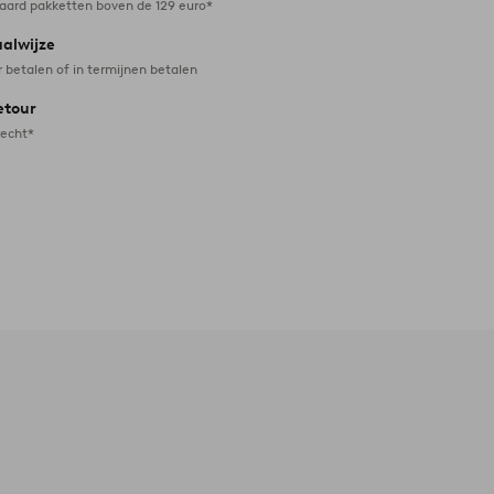
daard pakketten boven de 129 euro*
aalwijze
r betalen of in termijnen betalen
etour
recht*