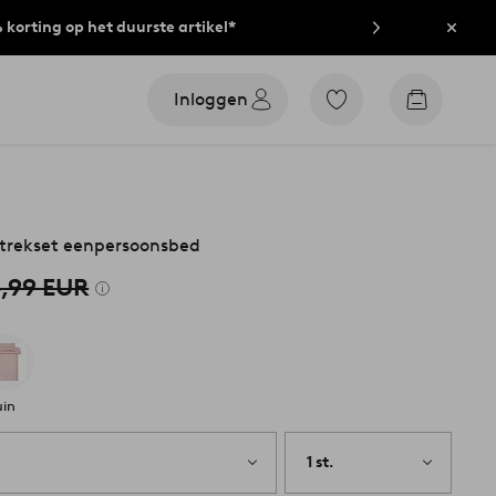
% korting op het duurste artikel*
Sluit
Inloggen
Ga
Go
naar
to
favoriet
checkout
gemarkeerde
producten
trekset eenpersoonsbed
,99 EUR
uin
1 st.