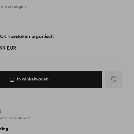
3-5 werkdagen
CK hoeslaken organisch
,99 EUR
In winkelwagen
Toevoegen
aan
favorieten
?
et duurste artikel*
ding