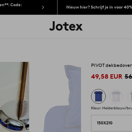
len**. Code:
Nieuw hier? Schrijf je in voor 40
Jotex
logo
-
go
to
the
home
page
PIVOT dekbedover
49,58 EUR
56
Kleur: Helderblauw/br
150X210