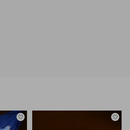
Toevoegen
Toevoege
aan
aan
favorieten
favoriete