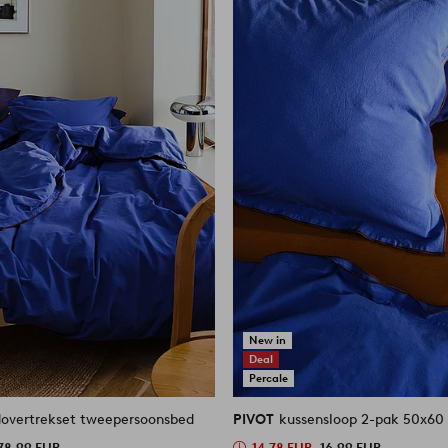
New in
Deal
Percale
overtrekset tweepersoonsbed
PIVOT
kussensloop 2-pak 50x60
78,99 EUR
14,78 EUR
16,99 EUR