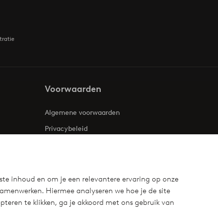
tratie
Voorwaarden
Algemene voorwaarden
Privacybeleid
Cookies
ste inhoud en om je een relevantere ervaring op onze
samenwerken. Hiermee analyseren we hoe je de site
teren te klikken, ga je akkoord met ons gebruik van