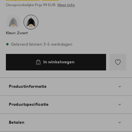
Oorspronkelijke Prijs
99 EUR
Meer info
Kleur: Zwart
Op voorraad
Geleverd binnen 3-5 werkdagen
In winkelwagen
In
inkelwagen
Toevoege
aan
favoriete
Productinformatie
Productspecificatie
Betalen