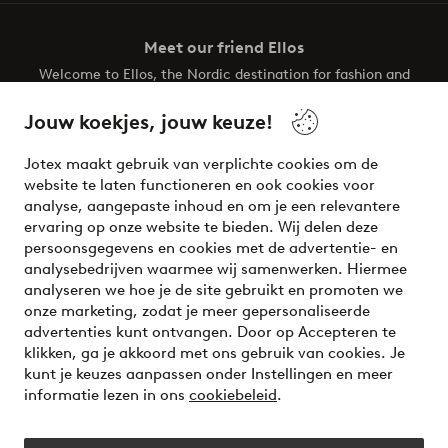
Meet our friend Ellos
Welcome to Ellos, the Nordic destination for fashion and
beauty! Get a clean, modern aesthetic and unique style for
your wardrobe. Your next inspiring look is here!
Jouw koekjes, jouw keuze!
Visit Ellos
Jotex maakt gebruik van verplichte cookies om de
website te laten functioneren en ook cookies voor
analyse, aangepaste inhoud en om je een relevantere
ervaring op onze website te bieden. Wij delen deze
persoonsgegevens en cookies met de advertentie- en
Veilig betalen - Nu betalen of opsplitsen
analysebedrijven waarmee wij samenwerken. Hiermee
analyseren we hoe je de site gebruikt en promoten we
Wil je meer weten over
onze betaalopties
?
onze marketing, zodat je meer gepersonaliseerde
advertenties kunt ontvangen. Door op Accepteren te
klikken, ga je akkoord met ons gebruik van cookies. Je
kunt je keuzes aanpassen onder Instellingen en meer
informatie lezen in ons
cookiebeleid
.
Nederland - Selecteer land