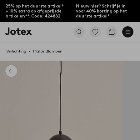
25% op het duurste artikel*
Nieuw hier? Schrijf je in
+ 10% extra op afgeprijsde
voor 40% korting op het
artikelen**. Code: 424882
duurste artikel*
Jotex
Ga
Go
logo
naar
to
-
favoriet
checkout
go
gemarkeerde
Verlichting
Plafondlampen
to
producten
the
home
page
Terug