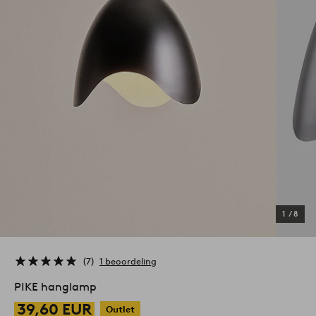
1
/
8
7
1 beoordeling
PIKE hanglamp
39,60 EUR
Outlet