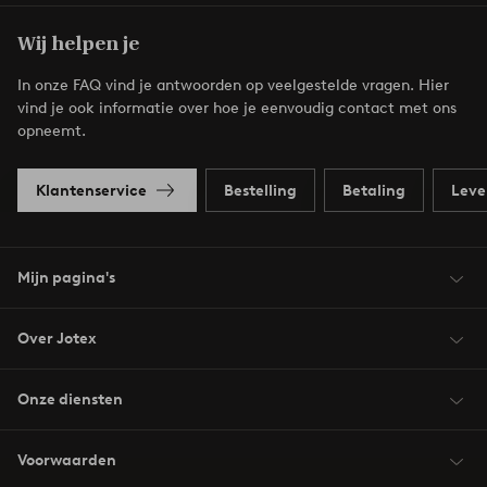
Wij helpen je
In onze FAQ vind je antwoorden op veelgestelde vragen. Hier
vind je ook informatie over hoe je eenvoudig contact met ons
opneemt.
Klantenservice
Bestelling
Betaling
Leve
Mijn pagina's
Over Jotex
Onze diensten
Voorwaarden