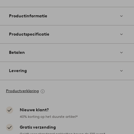
Toevoege
aan
favoriete
Productinformatie
Productspecificatie
Betalen
Levering
Productverklaring
Nieuwe klant?
40% korting op het duurste artikel*
Gratis verzending
Geldt voor standaard pakketten boven de 129 euro*