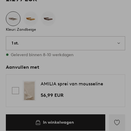
Kleur: Zandbeige
1 st.
Op voorraad
Geleverd binnen 8-10 werkdagen
Aanvullen met
AMILIA sprei van mousseline
56,99 EUR
In winkelwagen