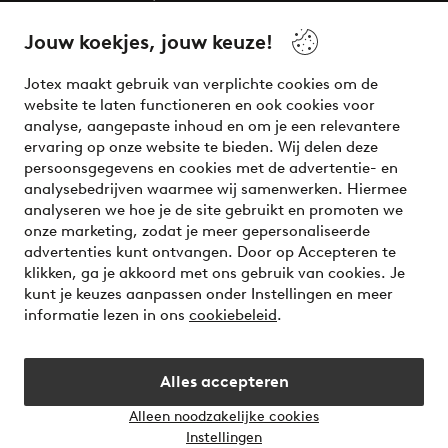
beauty! Get a clean, modern aesthetic and unique style for
your wardrobe. Your next inspiring look is here!
Jouw koekjes, jouw keuze!
Visit Ellos
Jotex maakt gebruik van verplichte cookies om de
website te laten functioneren en ook cookies voor
analyse, aangepaste inhoud en om je een relevantere
ervaring op onze website te bieden. Wij delen deze
persoonsgegevens en cookies met de advertentie- en
Veilig betalen - Nu betalen of opsplitsen
analysebedrijven waarmee wij samenwerken. Hiermee
analyseren we hoe je de site gebruikt en promoten we
Wil je meer weten over
onze betaalopties
?
onze marketing, zodat je meer gepersonaliseerde
advertenties kunt ontvangen. Door op Accepteren te
klikken, ga je akkoord met ons gebruik van cookies. Je
kunt je keuzes aanpassen onder Instellingen en meer
informatie lezen in ons
cookiebeleid
.
Nederland - Selecteer land
Alles accepteren
Instagram
Facebook
Alleen noodzakelijke cookies
Instellingen