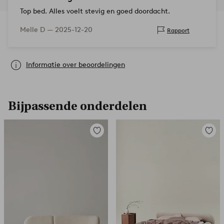
Top bed. Alles voelt stevig en goed doordacht.
Melle D —
2025-12-20
Rapport
Informatie over beoordelingen
Bijpassende onderdelen
Toevoegen
Toevoe
aan
aan
favorieten
favori