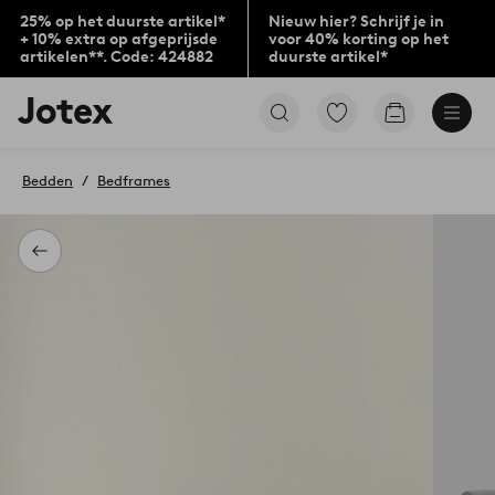
25% op het duurste artikel*
Nieuw hier? Schrijf je in
+ 10% extra op afgeprijsde
voor 40% korting op het
artikelen**. Code: 424882
duurste artikel*
Jotex
Ga
Go
logo
naar
to
-
favoriet
checkout
go
gemarkeerde
Bedden
Bedframes
to
producten
the
home
page
Terug