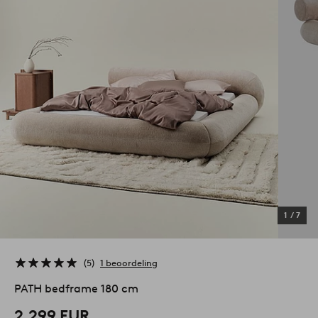
1
/
7
5
1 beoordeling
PATH bedframe 180 cm
2.299 EUR