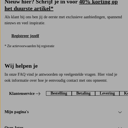
Nieuw hier? Schrijf je in voor
40% korting op
het duurste artikel*
Als klant bij ons ben jij de eerste met exclusieve aanbiedingen, spannend
nieuws en veel inspiratie.
Registreer jezelf
* Zie actievoorwaarden bij registratie
Wij helpen je
In onze FAQ vind je antwoorden op veelgestelde vragen. Hier vind je
ook informatie over hoe je eenvoudig contact met ons opneemt.
Bestelling
Betaling
Levering
Ko
Klantenservice
Mijn pagina's
Over Jotex