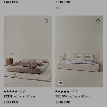
1.699 EUR
1.399 EUR
1 kleur
2 kleuren
Toevoegen aan favorieten
Toevoe
4,8
(5)
4,9
(7)
4,8 op basis van 5 beoordelingen
4,9 op basis van 7 beoordelingen
PATH
bedframe 180 cm
PELOW
bedframe 180 cm
2.299 EUR
1.499 EUR