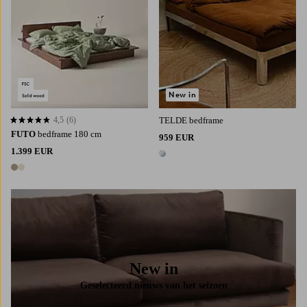
New in
4,5
(6)
TELDE bedframe
4,5 op basis van 6 beoordelingen
FUTO
bedframe 180 cm
959 EUR
1.399 EUR
1 kleur
2 kleuren
New in
Geselecteerd nieuws van het seizoen