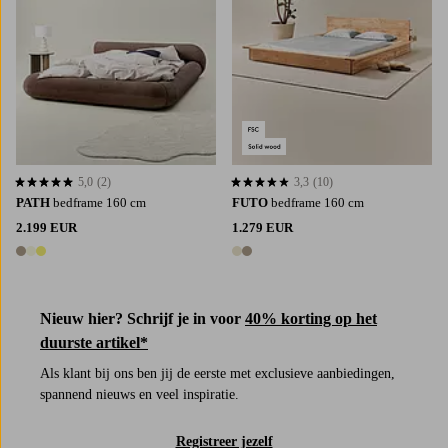
5,0
(2)
3,3
(10)
5,0 op basis van 2 beoordelingen
3,3 op basis van 10 beoordelingen
PATH
bedframe 160 cm
FUTO
bedframe 160 cm
2.199 EUR
1.279 EUR
3 kleuren
2 kleuren
Nieuw hier? Schrijf je in voor
40% korting op het
duurste artikel*
Als klant bij ons ben jij de eerste met exclusieve aanbiedingen,
spannend nieuws en veel inspiratie.
Registreer jezelf