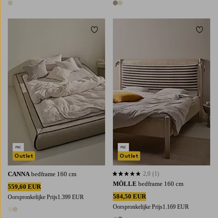
1 kleur
2 kleuren
Toevoegen aan favorieten
Toevoe
Outlet
Outlet
CANNA
bedframe 160 cm
2,0
(1)
2,0 op basis van 1 beoordelingen
MÖLLE
bedframe 160 cm
559,60 EUR
584,50 EUR
Oorspronkelijke Prijs
1.399 EUR
Oorspronkelijke Prijs
1.169 EUR
2 kleuren