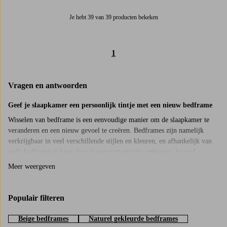
Je hebt 39 van 39 producten bekeken
1
Vragen en antwoorden
Geef je slaapkamer een persoonlijk tintje met een nieuw bedframe
Wisselen van bedframe is een eenvoudige manier om de slaapkamer te
veranderen en een nieuw gevoel te creëren. Bedframes zijn namelijk
verkrijgbaar in veel verschillende stijlen en kleuren, en afhankelijk van
welk bedframe je kiest, kun je een romantische, robuuste, luxe of
landelijke sfeer krijgen in je slaapkamer. Het matras, het dekbed en
Meer weergeven
kussen zijn belangrijk zodat je 's nachts goed kunt slapen. Andere
factoren zoals hoe donker het is in de kamer en hoe warm of koud het is,
heeft ook invloed op hoe goed je slaapt. Het bedframe verhoogt de
Populair filteren
gezelligheidsfactor in de slaapkamer en dat is ook een belangrijke factor
voor een goede nachtrust. Probeer een slaapkamer te creëren die
Beige bedframes
Naturel gekleurde bedframes
rustgevend en ontspannend voelt, dan zul je makkelijk tot rust kunnen