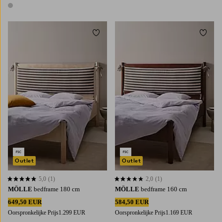
2 kleuren
1 kleur
Toevoegen aan favorieten
Toevoe
Outlet
Outlet
5,0
(1)
2,0
(1)
5,0 op basis van 1 beoordelingen
2,0 op basis van 1 beoordelingen
MÖLLE
bedframe 180 cm
MÖLLE
bedframe 160 cm
649,50 EUR
584,50 EUR
Oorspronkelijke Prijs
1.299 EUR
Oorspronkelijke Prijs
1.169 EUR