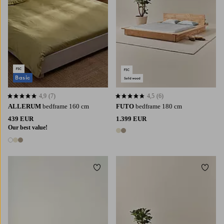
Basic
4,9
(7)
4,5
(6)
4,9 op basis van 7 beoordelingen
4,5 op basis van 6 beoordelingen
ALLERUM
bedframe 160 cm
FUTO
bedframe 180 cm
439 EUR
1.399 EUR
Our best value!
2 kleuren
3 kleuren
Toevoegen aan favorieten
Toevoe