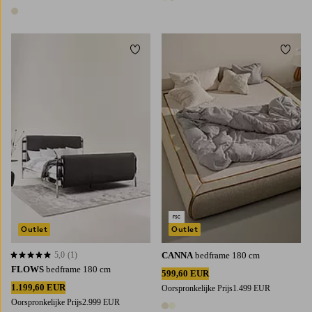
2 kleuren
1 kleur
Toevoegen aan favorieten
Toevoe
Outlet
Outlet
5,0
(1)
CANNA
bedframe 180 cm
5,0 op basis van 1 beoordelingen
FLOWS
bedframe 180 cm
599,60 EUR
1.199,60 EUR
Oorspronkelijke Prijs
1.499 EUR
Oorspronkelijke Prijs
2.999 EUR