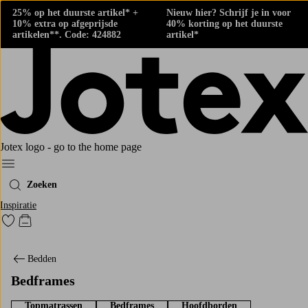
25% op het duurste artikel* +
Nieuw hier? Schrijf je in voor
10% extra op afgeprijsde
40% korting op het duurste
artikelen**. Code: 424882
artikel*
Jotex logo - go to the home page
Menu
Zoeken
Inspiratie
Ga naar favoriet gemarkeerde producten
Go to checkout
Bedden
Bedframes
Topmatrassen
Bedframes
Hoofdborden