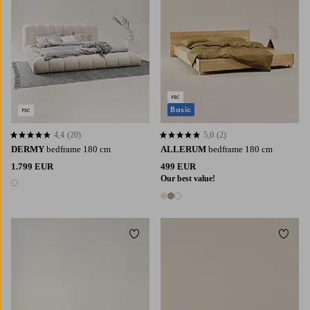
Basic
4,4
(20)
5,0
(2)
4,4 op basis van 20 beoordelingen
5,0 op basis van 2 beoordelingen
DERMY
bedframe 180 cm
ALLERUM
bedframe 180 cm
1.799 EUR
499 EUR
Our best value!
1 kleur
3 kleuren
Toevoegen aan favorieten
Toevoe