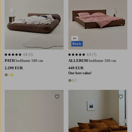
Basic
4,8
(5)
4,9
(7)
4,8 op basis van 5 beoordelingen
4,9 op basis van 7 beoordelingen
PATH
bedframe 180 cm
ALLERUM
bedframe 160 cm
2.299 EUR
449 EUR
Our best value!
3 kleuren
3 kleuren
Toevoegen aan favorieten
Toevoe
160X200
180X200