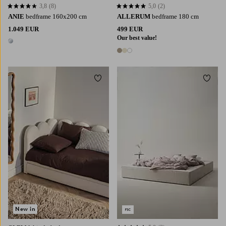
3,8
(8)
5,0
(2)
3,8 op basis van 8 beoordelingen
5,0 op basis van 2 beoordelingen
ANIE
bedframe 160x200 cm
ALLERUM
bedframe 180 cm
1.049 EUR
499 EUR
Our best value!
1 kleur
3 kleuren
Toevoegen aan favorieten
Toevoe
New in