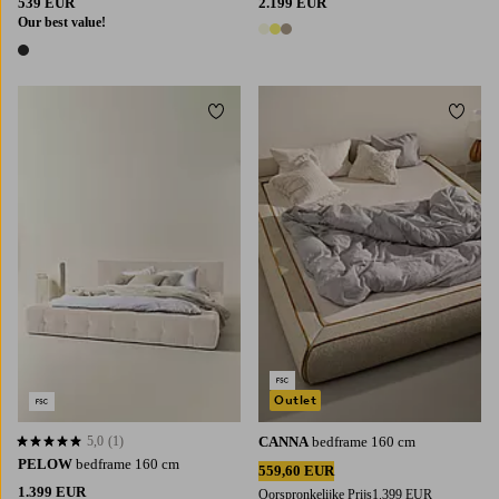
539 EUR
2.199 EUR
Our best value!
3 kleuren
1 kleur
Toevoegen aan favorieten
Toevoe
Outlet
5,0
(1)
CANNA
bedframe 160 cm
5,0 op basis van 1 beoordelingen
PELOW
bedframe 160 cm
559,60 EUR
1.399 EUR
Oorspronkelijke Prijs
1.399 EUR