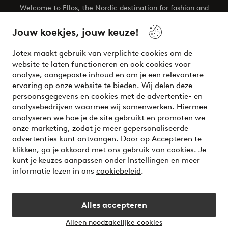
Welcome to Ellos, the Nordic destination for fashion and
beauty! Get a clean, modern aesthetic and unique style for
your wardrobe. Your next inspiring look is here!
Jouw koekjes, jouw keuze!
Visit Ellos
Jotex maakt gebruik van verplichte cookies om de
website te laten functioneren en ook cookies voor
analyse, aangepaste inhoud en om je een relevantere
ervaring op onze website te bieden. Wij delen deze
persoonsgegevens en cookies met de advertentie- en
Veilig betalen - Nu betalen of opsplitsen
analysebedrijven waarmee wij samenwerken. Hiermee
analyseren we hoe je de site gebruikt en promoten we
Wil je meer weten over
onze betaalopties
?
onze marketing, zodat je meer gepersonaliseerde
advertenties kunt ontvangen. Door op Accepteren te
klikken, ga je akkoord met ons gebruik van cookies. Je
kunt je keuzes aanpassen onder Instellingen en meer
informatie lezen in ons
cookiebeleid
.
Nederland - Selecteer land
Alles accepteren
Instagram
Facebook
Alleen noodzakelijke cookies