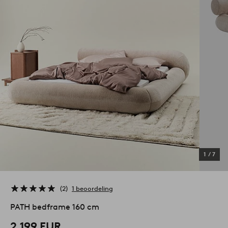
1
/
7
2
1 beoordeling
PATH bedframe 160 cm
2.199 EUR