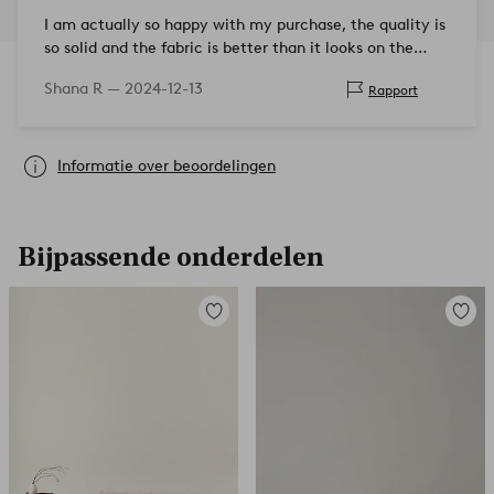
I am actually so happy with my purchase, the quality is
so solid and the fabric is better than it looks on the
pictures. Also the delivery was arranged perfectly.
Shana R —
2024-12-13
Rapport
Informatie over beoordelingen
Bijpassende onderdelen
Toevoegen
Toevoe
aan
aan
favorieten
favori