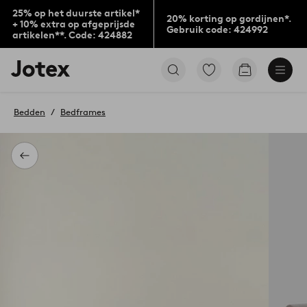
25% op het duurste artikel*
20% korting op gordijnen*.
+ 10% extra op afgeprijsde
Gebruik code: 424992
artikelen**. Code: 424882
Jotex
Ga
Go
logo
naar
to
-
favoriet
checkout
go
gemarkeerde
Bedden
Bedframes
to
producten
the
home
page
Terug