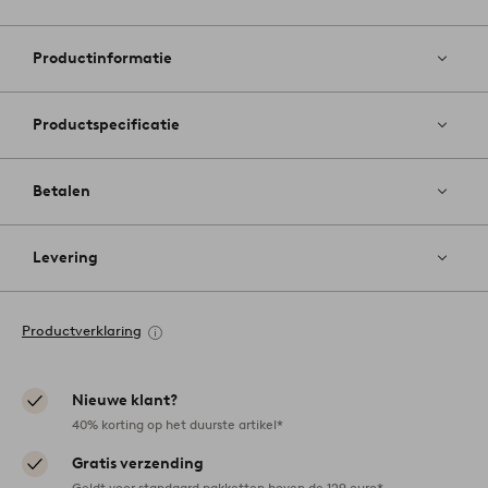
Toevoege
aan
favoriete
Productinformatie
Productspecificatie
Betalen
Levering
Productverklaring
Nieuwe klant?
40% korting op het duurste artikel*
Gratis verzending
Geldt voor standaard pakketten boven de 129 euro*