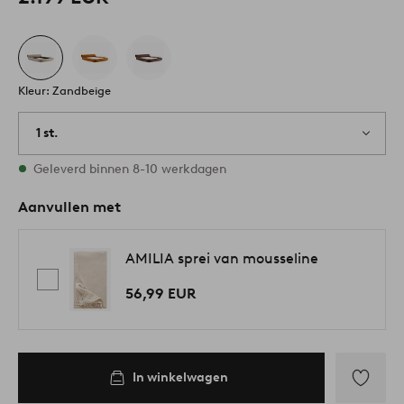
Kleur: Zandbeige
1 st.
Op voorraad
Geleverd binnen 8-10 werkdagen
Aanvullen met
AMILIA sprei van mousseline
56,99 EUR
In winkelwagen