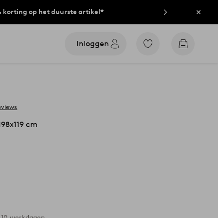
% korting op het duurste artikel*
Sluit
Inloggen
Ga
Go
naar
to
favoriet
checkout
gemarkeerde
producten
eviews
198x119 cm
-10 werkdagen