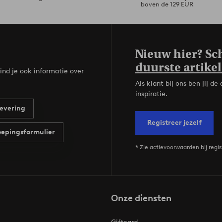
boven de 129 EUR
Nieuw hier? Sch
duurste artikel
ind je ook informatie over
Als klant bij ons ben jij 
inspiratie.
evering
Registreer jezelf
epingsformulier
* Zie actievoorwaarden bij regis
Onze diensten