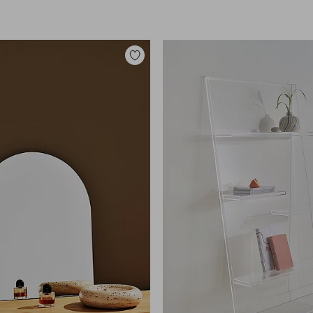
Toevoegen
aan
favorieten