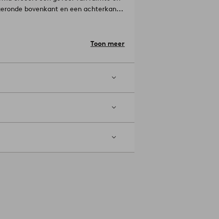
eronde bovenkant en een achterkant
een metalen ophangplaatje aan de
twoorde, gecontroleerde en
- Mdf, spiegelglas
Toon meer