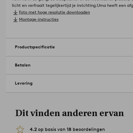
licht en verfraait tegelijkertijd je inrichting.
Uma heeft een afg
van mdf van FSC-gecertificeerd hout. Aan de achterkant zit 
Foto met hoge resolutie downloaden
bovenkant.
Het product bevat hout dat afkomstig is uit veran
Montage-instructies
duurzamere bosbouw die rekening houdt met mens en milieu.
- 198x119x2 cm
Artikelnummer: 1746561-01-0
Productspecificatie
Betalen
Levering
Dit vinden anderen ervan
4.2
op basis van
18
beoordelingen