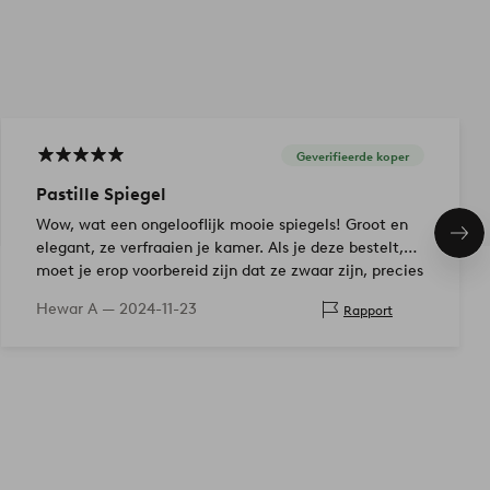
Geverifieerde koper
Pastille Spiegel
Wow, wat een ongelooflijk mooie spiegels! Groot en
Vol
elegant, ze verfraaien je kamer. Als je deze bestelt,
ite
moet je erop voorbereid zijn dat ze zwaar zijn, precies
zoals iemand anders al…
Hewar A —
2024-11-23
Rapport