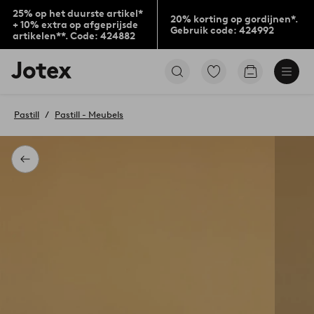
25% op het duurste artikel*
20% korting op gordijnen*.
+ 10% extra op afgeprijsde
Gebruik code: 424992
artikelen**. Code: 424882
Jotex
Ga
Go
logo
naar
to
-
favoriet
checkout
go
gemarkeerde
Pastill
Pastill - Meubels
to
producten
the
home
page
Terug