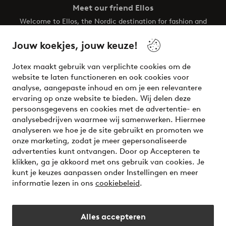
Meet our friend Ellos
Welcome to Ellos, the Nordic destination for fashion and
beauty! Get a clean, modern aesthetic and unique style for
your wardrobe. Your next inspiring look is here!
Jouw koekjes, jouw keuze!
Visit Ellos
Jotex maakt gebruik van verplichte cookies om de
website te laten functioneren en ook cookies voor
analyse, aangepaste inhoud en om je een relevantere
ervaring op onze website te bieden. Wij delen deze
persoonsgegevens en cookies met de advertentie- en
Veilig betalen - Nu betalen of opsplitsen
analysebedrijven waarmee wij samenwerken. Hiermee
analyseren we hoe je de site gebruikt en promoten we
Wil je meer weten over
onze betaalopties
?
onze marketing, zodat je meer gepersonaliseerde
advertenties kunt ontvangen. Door op Accepteren te
klikken, ga je akkoord met ons gebruik van cookies. Je
kunt je keuzes aanpassen onder Instellingen en meer
informatie lezen in ons
cookiebeleid
.
Nederland - Selecteer land
Alles accepteren