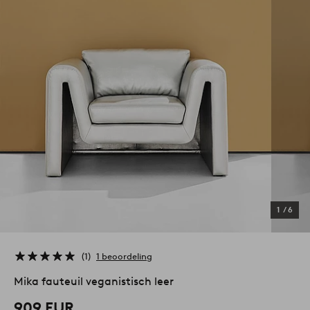
1
/
6
1
1 beoordeling
Mika fauteuil veganistisch leer
909 EUR