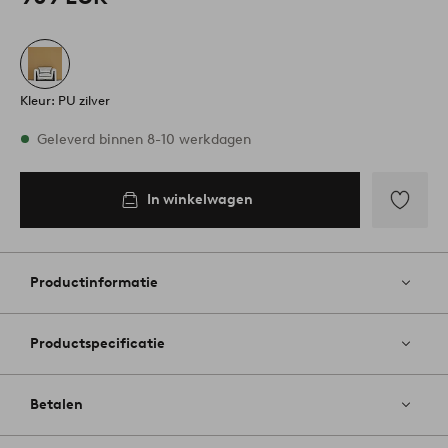
Kleur: PU zilver
Op voorraad
Geleverd binnen 8-10 werkdagen
In winkelwagen
In
inkelwagen
Toevoege
aan
favoriete
Productinformatie
Productspecificatie
Betalen