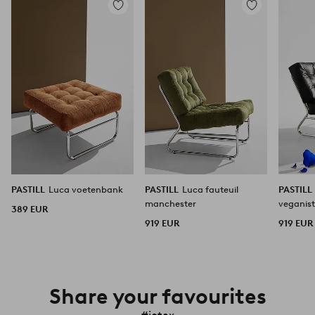
Toevoegen
Toevoegen
aan
aan
favorieten
favorieten
PASTILL
Luca voetenbank
PASTILL
Luca fauteuil
PASTILL
manchester
veganist
389 EUR
919 EUR
919 EUR
Share your favourites