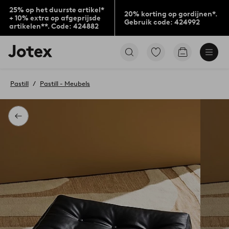
25% op het duurste artikel*
20% korting op gordijnen*.
+ 10% extra op afgeprijsde
Gebruik code: 424992
artikelen**. Code: 424882
Jotex
Ga
Go
logo
naar
to
-
favoriet
checkout
go
gemarkeerde
Pastill
Pastill - Meubels
to
producten
the
home
page
Terug