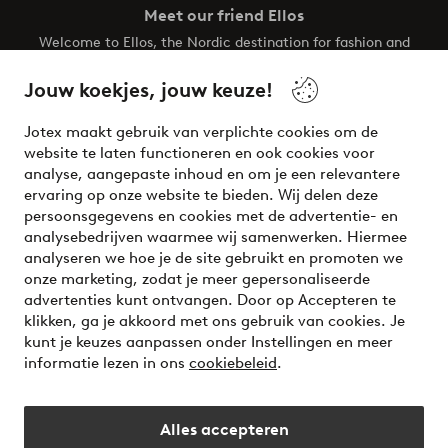
Meet our friend Ellos
Welcome to Ellos, the Nordic destination for fashion and
beauty! Get a clean, modern aesthetic and unique style for
your wardrobe. Your next inspiring look is here!
Jouw koekjes, jouw keuze!
Visit Ellos
Jotex maakt gebruik van verplichte cookies om de
website te laten functioneren en ook cookies voor
analyse, aangepaste inhoud en om je een relevantere
ervaring op onze website te bieden. Wij delen deze
persoonsgegevens en cookies met de advertentie- en
Veilig betalen - Nu betalen of opsplitsen
analysebedrijven waarmee wij samenwerken. Hiermee
analyseren we hoe je de site gebruikt en promoten we
Wil je meer weten over
onze betaalopties
?
onze marketing, zodat je meer gepersonaliseerde
advertenties kunt ontvangen. Door op Accepteren te
klikken, ga je akkoord met ons gebruik van cookies. Je
kunt je keuzes aanpassen onder Instellingen en meer
informatie lezen in ons
cookiebeleid
.
Nederland - Selecteer land
Alles accepteren