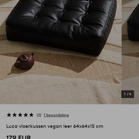
1
/
4
2
1 beoordeling
Luca vloerkussen vegan leer 64x64x15 cm
179 EUR