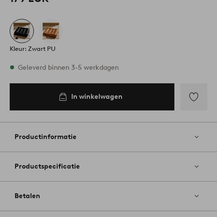
Kleur: Zwart PU
Op voorraad
Geleverd binnen 3-5 werkdagen
In winkelwagen
In
inkelwagen
Toevoege
aan
favoriete
Productinformatie
Productspecificatie
Betalen