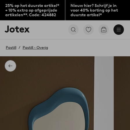
25% op het duurste artikel*
Nieuw hier? Schrijf je in
+ 10% extra op afgeprijsde
voor 40% korting op het
artikelen**. Code: 424882
duurste artikel*
Jotex
Ga
Go
logo
naar
to
-
favoriet
checkout
go
gemarkeerde
Pastill
Pastill - Overig
to
producten
the
home
page
Terug