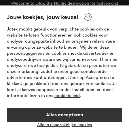
Welcome to Ellos, the Nordic destination for fashion and
beauty! Get a clean, modern aesthetic and unique style for
your wardrobe. Your next inspiring look is here!
Jouw koekjes, jouw keuze!
Visit Ellos
Jotex maakt gebruik van verplichte cookies om de
website te laten functioneren en ook cookies voor
analyse, aangepaste inhoud en om je een relevantere
ervaring op onze website te bieden. Wij delen deze
persoonsgegevens en cookies met de advertentie- en
Veilig betalen - Nu betalen of opsplitsen
analysebedrijven waarmee wij samenwerken. Hiermee
analyseren we hoe je de site gebruikt en promoten we
Wil je meer weten over
onze betaalopties
?
onze marketing, zodat je meer gepersonaliseerde
advertenties kunt ontvangen. Door op Accepteren te
klikken, ga je akkoord met ons gebruik van cookies. Je
kunt je keuzes aanpassen onder Instellingen en meer
informatie lezen in ons
cookiebeleid
.
Nederland - Selecteer land
Alles accepteren
Instagram
Facebook
Alleen noodzakelijke cookies