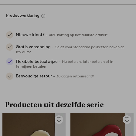
Productverklaring
Nieuwe klant? -
40% korting op het duurste artikel*
Gratis verzending -
Geldt voor standaard pakketten boven de
129 euro*
Flexibele betaalwijze -
Nu betalen, later betalen of in
termijnen betalen
Eenvoudige retour -
30 dagen retourrecht*
Producten uit dezelfde serie
Toevoegen
Toevoe
aan
aan
favorieten
favori