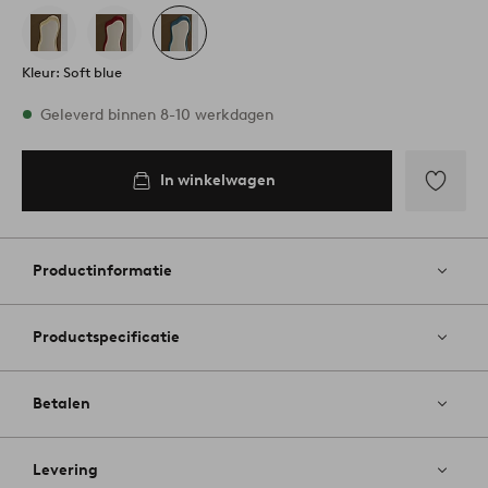
Kleur: Soft blue
Op voorraad
Geleverd binnen 8-10 werkdagen
In winkelwagen
In
inkelwagen
Toevoege
aan
favoriete
Productinformatie
Productspecificatie
Betalen
Levering