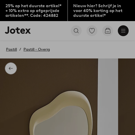
25% op het duurste artikel*
Nieuw hier? Schrijf je in
+ 10% extra op afgeprijsde
voor 40% korting op het
artikelen**. Code: 424882
duurste artikel*
Jotex
Ga
Go
logo
naar
to
-
favoriet
checkout
go
gemarkeerde
Pastill
Pastill - Overig
to
producten
the
home
page
Terug