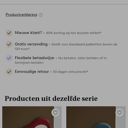
Productverklaring
Nieuwe klant? -
40% korting op het duurste artikel*
Gratis verzending -
Geldt voor standaard pakketten boven de
129 euro*
Flexibele betaalwijze -
Nu betalen, later betalen of in
termijnen betalen
Eenvoudige retour -
30 dagen retourrecht*
Producten uit dezelfde serie
Toevoegen
Toevoe
aan
aan
favorieten
favori