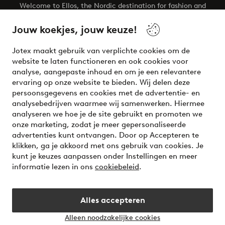
Welcome to Ellos, the Nordic destination for fashion and
beauty! Get a clean, modern aesthetic and unique style for
your wardrobe. Your next inspiring look is here!
Jouw koekjes, jouw keuze!
Visit Ellos
Jotex maakt gebruik van verplichte cookies om de
website te laten functioneren en ook cookies voor
analyse, aangepaste inhoud en om je een relevantere
ervaring op onze website te bieden. Wij delen deze
persoonsgegevens en cookies met de advertentie- en
Veilig betalen - Nu betalen of opsplitsen
analysebedrijven waarmee wij samenwerken. Hiermee
analyseren we hoe je de site gebruikt en promoten we
Wil je meer weten over
onze betaalopties
?
onze marketing, zodat je meer gepersonaliseerde
advertenties kunt ontvangen. Door op Accepteren te
klikken, ga je akkoord met ons gebruik van cookies. Je
kunt je keuzes aanpassen onder Instellingen en meer
informatie lezen in ons
cookiebeleid
.
Nederland - Selecteer land
Alles accepteren
Instagram
Facebook
Alleen noodzakelijke cookies