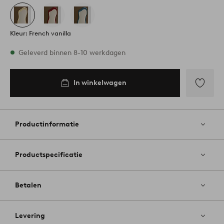
Kleur: French vanilla
Op voorraad
Geleverd binnen 8-10 werkdagen
In winkelwagen
In
inkelwagen
Toevoege
aan
favoriete
Productinformatie
Productspecificatie
Betalen
Levering