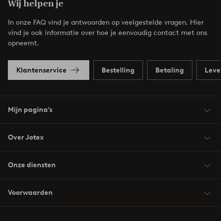
Wij helpen je
In onze FAQ vind je antwoorden op veelgestelde vragen. Hier
vind je ook informatie over hoe je eenvoudig contact met ons
opneemt.
Klantenservice
Bestelling
Betaling
Leve
Mijn pagina's
Over Jotex
Onze diensten
Voorwaarden