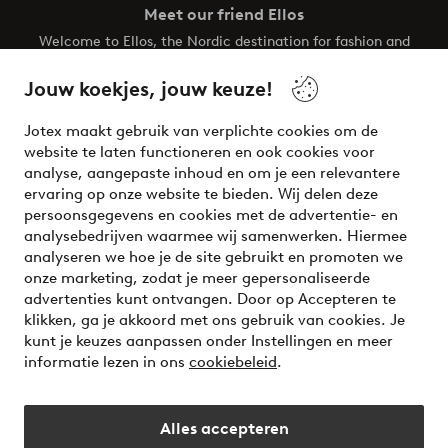
Meet our friend Ellos
Welcome to Ellos, the Nordic destination for fashion and
beauty! Get a clean, modern aesthetic and unique style for
your wardrobe. Your next inspiring look is here!
Jouw koekjes, jouw keuze!
Visit Ellos
Jotex maakt gebruik van verplichte cookies om de
website te laten functioneren en ook cookies voor
analyse, aangepaste inhoud en om je een relevantere
ervaring op onze website te bieden. Wij delen deze
persoonsgegevens en cookies met de advertentie- en
Veilig betalen - Nu betalen of opsplitsen
analysebedrijven waarmee wij samenwerken. Hiermee
analyseren we hoe je de site gebruikt en promoten we
Wil je meer weten over
onze betaalopties
?
onze marketing, zodat je meer gepersonaliseerde
advertenties kunt ontvangen. Door op Accepteren te
klikken, ga je akkoord met ons gebruik van cookies. Je
kunt je keuzes aanpassen onder Instellingen en meer
informatie lezen in ons
cookiebeleid
.
Nederland - Selecteer land
Alles accepteren
Instagram
Facebook