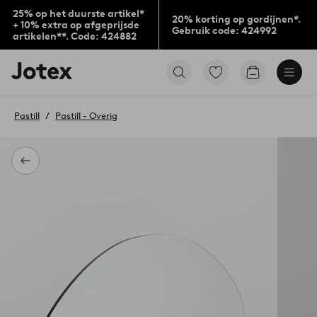
25% op het duurste artikel*
20% korting op gordijnen*.
+ 10% extra op afgeprijsde
Gebruik code: 424992
artikelen**. Code: 424882
Jotex
Ga
Go
logo
naar
to
-
favoriet
checkout
go
gemarkeerde
Pastill
Pastill - Overig
to
producten
the
home
page
Terug