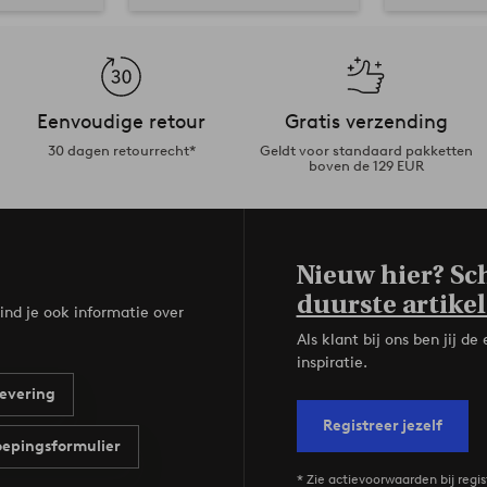
Eenvoudige retour
Gratis verzending
30 dagen retourrecht*
Geldt voor standaard pakketten
boven de 129 EUR
Nieuw hier? Sch
duurste artikel
ind je ook informatie over
Als klant bij ons ben jij 
inspiratie.
evering
Registreer jezelf
epingsformulier
* Zie actievoorwaarden bij regis