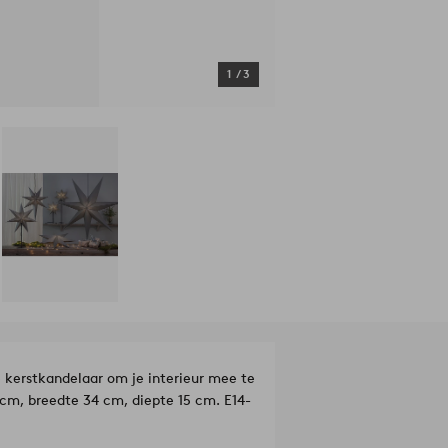
1
/
3
e kerstkandelaar om je interieur mee te
 cm, breedte 34 cm, diepte 15 cm. E14-