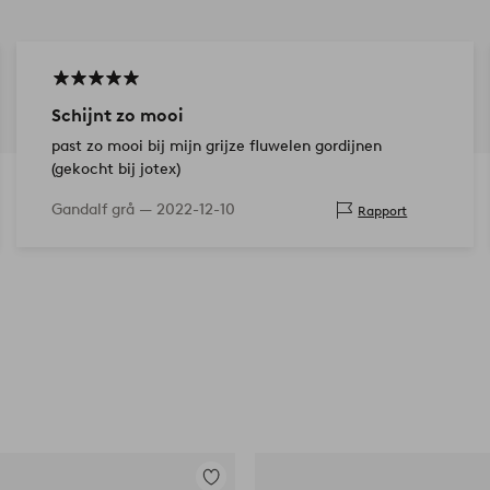
Schijnt zo mooi
past zo mooi bij mijn grijze fluwelen gordijnen
(gekocht bij jotex)
Gandalf grå —
2022-12-10
Rapport
Toevoegen