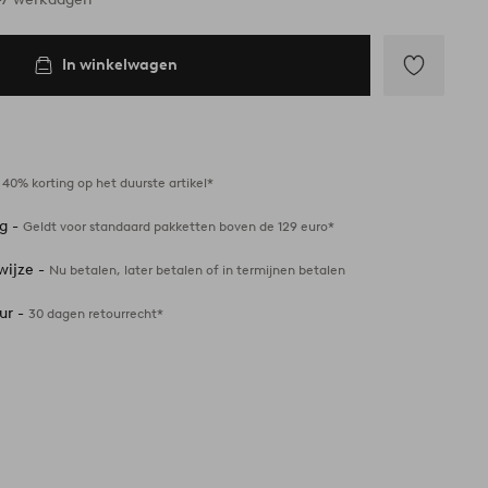
In winkelwagen
Toevoegen
aan
favorieten
-
40% korting op het duurste artikel*
ng -
Geldt voor standaard pakketten boven de 129 euro*
wijze -
Nu betalen, later betalen of in termijnen betalen
ur -
30 dagen retourrecht*