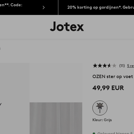
len**. Code:
20% korting op gordijnen*. Gebr
Jotex
logo
-
go
to
n
the
home
page
11
5 r
OZEN ster op voet
49,99 EUR
Kleur: Grijs
Op voorraad
Geleverd binnen 5