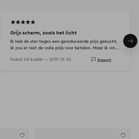
Grijs scherm, zoals het licht
Ik heb de ster tegen een gereduceerde prijs gekocht,
Vol
ik zou er niet de volle prijs voor betalen. Maar ik vind
ite
het leuk!
Fodral till kudde —
2019-12-26
Rapport
Toevoegen
Toevoege