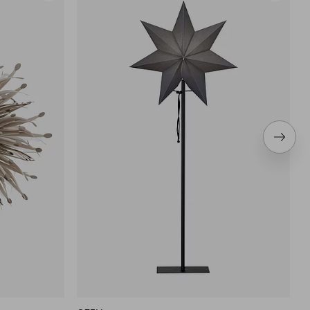
aan
aan
favorieten
favoriete
Volge
item