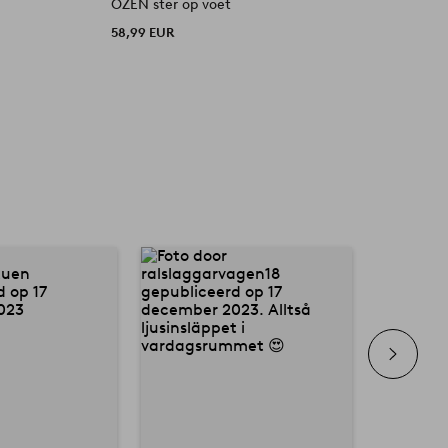
OZEN ster op voet
C
58,99 EUR