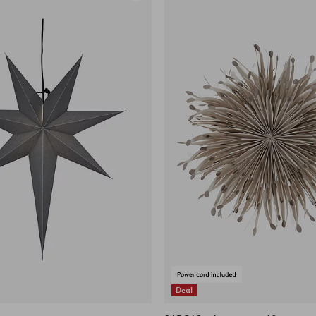
aan
favorieten
Deal