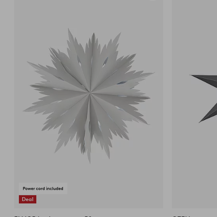
aan
favorieten
Deal