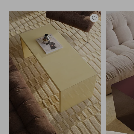
Toevoegen
aan
favorieten