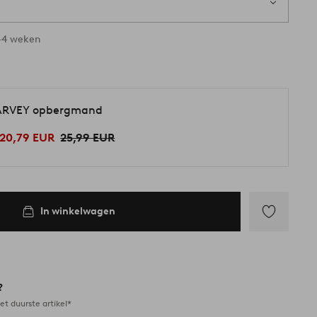
-4 weken
RVEY opbergmand
20,79 EUR
25,99 EUR
In winkelwagen
Toevoegen
aan
favorieten
?
et duurste artikel*