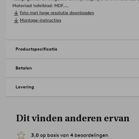
Materiaal tafelblad: MDF.
Afmetingen; Breedte: 44.0 cm. Hoogte: 40.0 cm. Lengte/diep
Foto met hoge resolutie downloaden
Oppervlak :.
Montage-instructies
Gedeeltelijk gemonteerd geleverd.
Tip/advies: Als je een gevo
meubelpootjes of andere bescherming op de contactvlakken t
zetten.
Artikelnummer: 2216029-03-0
Productspecificatie
Betalen
Levering
Dit vinden anderen ervan
3.0
op basis van
4
beoordelingen