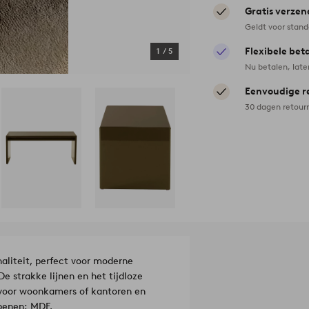
Gratis verzen
Geldt voor stan
Flexibele bet
1
/
5
Nu betalen, late
Eenvoudige r
30 dagen retour
aliteit, perfect voor moderne
De strakke lijnen en het tijdloze
al voor woonkamers of kantoren en
benen: MDF.