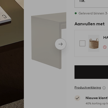
1 st.
Op voorraad
Geleverd binnen 3
Aanvullen met
HA
Volgend
item
Productverklaring
Nieuwe klant
40% korting op h