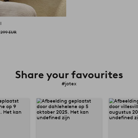
l
299 EUR
Share your favourites
#jotex