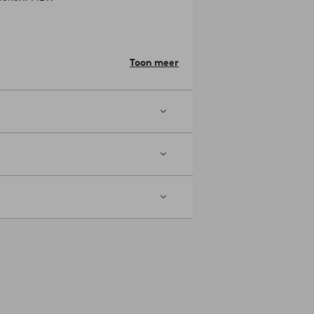
te: 100.0 cm.
elige vloer hebt, raden we je aan om
Toon meer
egen de vloer te