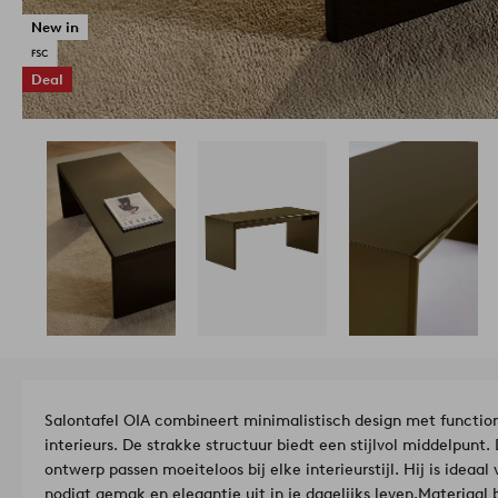
New in
Deal
Salontafel OIA combineert minimalistisch design met function
interieurs. De strakke structuur biedt een stijlvol middelpunt. 
ontwerp passen moeiteloos bij elke interieurstijl. Hij is idea
nodigt gemak en elegantie uit in je dagelijks leven.
Materiaal 