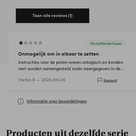
Toon alle reviews (1)
Geverifieerde koper
Onmogelijk om in elkaar te zetten
Instructies voor de poten waren onlogisch en konden
niet worden samengesteld zoals weergegeven in de
instructies. Moest improviseren en een paar
Stefan R —
2026-04-24
Rapport
onderdelen weglaten om…
Informatie over beoordelingen
Producten uit dezelfde serie