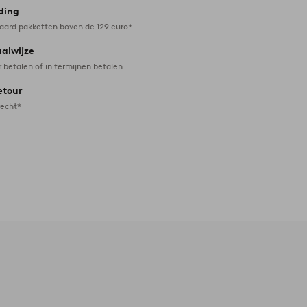
ding
daard pakketten boven de 129 euro*
aalwijze
r betalen of in termijnen betalen
etour
recht*