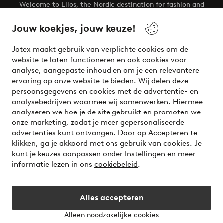
Welcome to Ellos, the Nordic destination for fashion and
beauty! Get a clean, modern aesthetic and unique style for
your wardrobe. Your next inspiring look is here!
Jouw koekjes, jouw keuze!
Visit Ellos
Jotex maakt gebruik van verplichte cookies om de
website te laten functioneren en ook cookies voor
analyse, aangepaste inhoud en om je een relevantere
ervaring op onze website te bieden. Wij delen deze
persoonsgegevens en cookies met de advertentie- en
Veilig betalen - Nu betalen of opsplitsen
analysebedrijven waarmee wij samenwerken. Hiermee
analyseren we hoe je de site gebruikt en promoten we
Wil je meer weten over
onze betaalopties
?
onze marketing, zodat je meer gepersonaliseerde
advertenties kunt ontvangen. Door op Accepteren te
klikken, ga je akkoord met ons gebruik van cookies. Je
kunt je keuzes aanpassen onder Instellingen en meer
informatie lezen in ons
cookiebeleid
.
Nederland - Selecteer land
Alles accepteren
Instagram
Facebook
Alleen noodzakelijke cookies