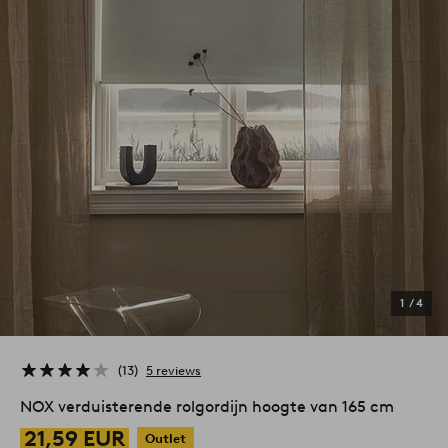
1
/
4
13
5 reviews
NOX verduisterende rolgordijn hoogte van 165 cm
21,59 EUR
Outlet