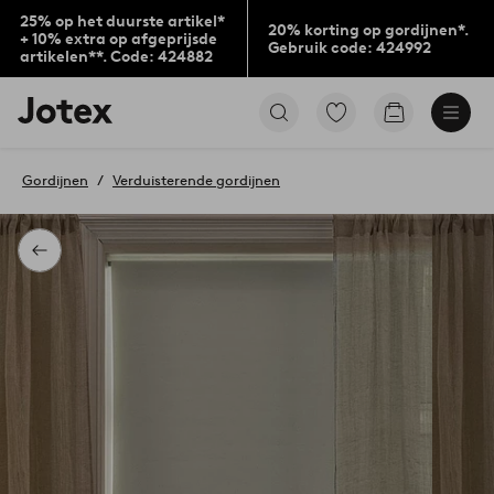
25% op het duurste artikel*
20% korting op gordijnen*.
+ 10% extra op afgeprijsde
Gebruik code: 424992
artikelen**. Code: 424882
Jotex
Ga
Go
logo
naar
to
-
favoriet
checkout
go
gemarkeerde
Gordijnen
Verduisterende gordijnen
to
producten
the
home
page
Terug