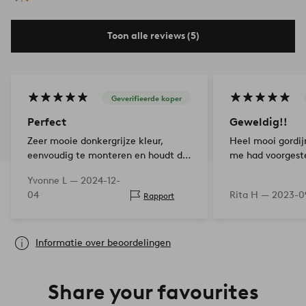
Toon alle reviews (5)
Geverifieerde koper
Perfect
Geweldig!!
Zeer mooie donkergrijze kleur,
Heel mooi gordijn
eenvoudig te monteren en houdt de
me had voorgeste
kamer donker.
Yvonne L —
2024-12-
04
Rita H —
2023-0
Rapport
Informatie over beoordelingen
Share your favourites