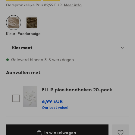
Oorspronkelijke Prijs
89,99 EUR
Meer info
Kleur: Poederbeige
Kies maat
1 maten op voorraad
Geleverd binnen 3-5 werkdagen
Aanvullen met
ELLIS plooibandhaken 20-pack
6,99 EUR
Our best value!
In winkelwagen