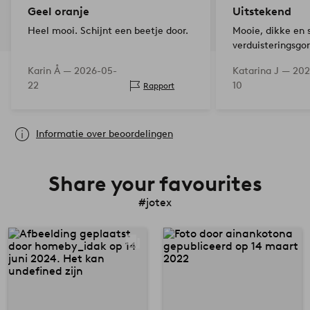
Geel oranje
Uitstekend
Heel mooi. Schijnt een beetje door.
Mooie, dikke en 
verduisteringsgo
extra sterke
Karin Å —
2026-05-
Katarina J —
202
schroeven/bevest
22
10
Rapport
plafondmontage!
om vouwen glad t
stomer!
Informatie over beoordelingen
Share your favourites
#jotex