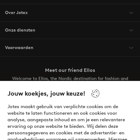
Over Jotex
Onze diensten
Voorwaarden
Meet our friend Ellos
Welcome to Ellos, the Nordic destination for fashion and
beauty! Get a clean, modern aesthetic and unique style for
your wardrobe. Your next inspiring look is here!
Jouw koekjes, jouw keuze!
Visit Ellos
Jotex maakt gebruik van verplichte cookies om de
website te laten functioneren en ook cookies voor
analyse, aangepaste inhoud en om je een relevantere
ervaring op onze website te bieden. Wij delen deze
persoonsgegevens en cookies met de advertentie- en
Veilig betalen - Nu betalen of opsplitsen
analysebedrijven waarmee wij samenwerken. Hiermee