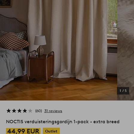
1
/
5
60
31 reviews
NOCTIS verduisteringsgordijn 1-pack - extra breed
44,99 EUR
Outlet