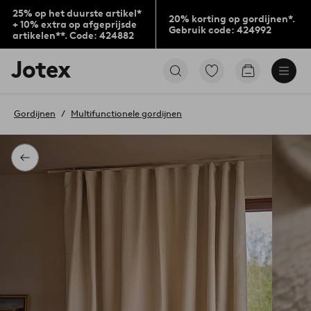
25% op het duurste artikel*
20% korting op gordijnen*.
+ 10% extra op afgeprijsde
Gebruik code: 424992
artikelen**. Code: 424882
Jotex
Ga
Go
logo
naar
to
-
favoriet
checkout
go
gemarkeerde
Gordijnen
Multifunctionele gordijnen
to
producten
the
home
page
Terug