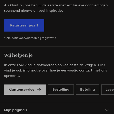
Als klant bij ons ben jij de eerste met exclusieve aanbiedingen,
spannend nieuws en veel inspiratie.
Registreer jezelf
* Zie actievoorwaarden bij registratie
Wij helpen je
In onze FAQ vind je antwoorden op veelgestelde vragen. Hier
vind je ook informatie over hoe je eenvoudig contact met ons
opneemt.
Klantenservice
Bestelling
Betaling
Leve
Mijn pagina's