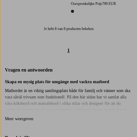
2 kleuren
Oorspronkelijke Prijs
799 EUR
1 kleur
Je hebt 8 van 8 producten bekeken
1
Vragen en antwoorden
Skapa en mysig plats för umgänge med vackra matbord
Matbordet är en viktig samlingsplats både för familj och vänner som ska
vara såväl trivsam som funktionell. På den här sidan har vi samlat alla
våra köksbord och matsalsbord i olika stilar och designer för att du
enkelt ska kunna inreda en av hemmets viktigaste platser precis så som
du önskar. Vissa föredrar matbord av trä i en minimalistisk stil för att
Meer weergeven
kunna pryda det med detaljer i tydligare accenter, medan andra vill ha ett
köksbord som verkligen står ut i hemmet och fungerar som ett häftigt
blickfång. Vi har något för alla och du väljer själv om du vill köpa till