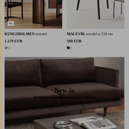
KUNGSHOLMEN
eettafel
MALEVIK
eettafel ø 120 cm
1.279 EUR
589 EUR
2 kleuren
2 kleuren
New in
Geselecteerd nieuws van het seizoen