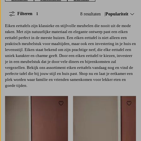
Filteren
8 resultaten
Sorteer op:
Populariteit
1
Eiken eettafels zijn klassieke en stijlvolle meubelen die nooit uit de mode
raken. Met zijn natuurlijke materiaal en elegante ontwerp past een eiken
eettafel perfect in de meeste huizen. Een eiken eettafel is niet alleen een
praktisch meubelstuk voor maaltijden, maar ook een investering in je huis en
levensstijl. Eiken staat bekend om zijn prachtige nerf, die elke eettafel een
uniek karakter en charme geeft. Door een eiken eettafel te kiezen, investeer
je in een meubelstuk dat je door vele diners en bijeenkomsten zal
vergezellen. Bekijk ons assortiment eiken eettafels vandaag nog en vind de
perfecte tafel die bij jouw stijl en huis past. Shop nu en laat je eetkamer een
plek worden waar familie en vrienden samenkomen voor lekker eten en
goede tijden.
Toevoegen aan favorieten
Toevoe