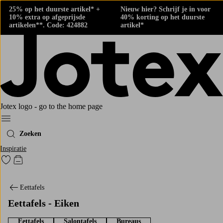
25% op het duurste artikel* +
Nieuw hier? Schrijf je in voor
10% extra op afgeprijsde
40% korting op het duurste
artikelen**. Code: 424882
artikel*
Jotex logo - go to the home page
Menu
Zoeken
Inspiratie
Ga naar favoriet gemarkeerde producten
Go to checkout
Eettafels
Eettafels - Eiken
Eettafels
Salontafels
Bureaus