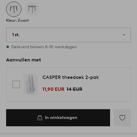
Kleur: Zwart
1 st.
Op voorraad
Geleverd binnen 8-10 werkdagen
Aanvullen met
CASPER theedoek 2-pak
11,90 EUR
14 EUR
In winkelwagen
Toevoege
aan