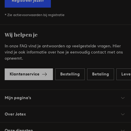
Registreer jezelf
* Zie actievoorwaarden bij registratie
Wij helpen je
In onze FAQ vind je antwoorden op veelgestelde vragen. Hier
vind je ook informatie over hoe je eenvoudig contact met ons
opneemt.
Klantenservice
Bestelling
Betaling
Leve
Mijn pagina's
Over Jotex
Onze diensten