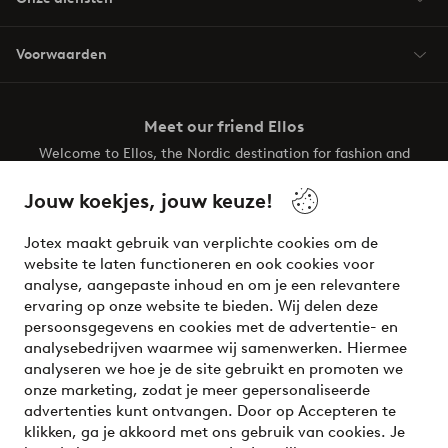
Voorwaarden
Meet our friend Ellos
Welcome to Ellos, the Nordic destination for fashion and
beauty! Get a clean, modern aesthetic and unique style for
your wardrobe. Your next inspiring look is here!
Jouw koekjes, jouw keuze!
Visit Ellos
Jotex maakt gebruik van verplichte cookies om de
website te laten functioneren en ook cookies voor
analyse, aangepaste inhoud en om je een relevantere
ervaring op onze website te bieden. Wij delen deze
persoonsgegevens en cookies met de advertentie- en
Veilig betalen - Nu betalen of opsplitsen
analysebedrijven waarmee wij samenwerken. Hiermee
analyseren we hoe je de site gebruikt en promoten we
Wil je meer weten over
onze betaalopties
?
onze marketing, zodat je meer gepersonaliseerde
advertenties kunt ontvangen. Door op Accepteren te
klikken, ga je akkoord met ons gebruik van cookies. Je