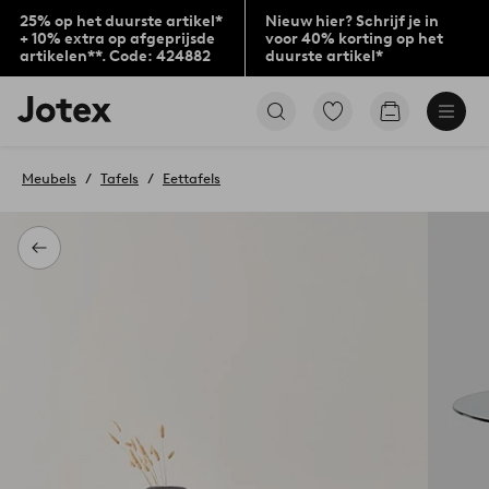
25% op het duurste artikel*
Nieuw hier? Schrijf je in
+ 10% extra op afgeprijsde
voor 40% korting op het
artikelen**. Code: 424882
duurste artikel*
Jotex
Ga
Go
logo
naar
to
-
favoriet
checkout
go
gemarkeerde
Meubels
Tafels
Eettafels
to
producten
the
home
page
Terug