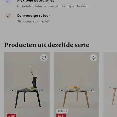
Flexibele betaalwijze
Nu betalen, later betalen of in termijnen betalen
Eenvoudige retour
30 dagen retourrecht*
Producten uit dezelfde serie
Toevoegen
Toevoegen
aan
aan
favorieten
favorieten
Deal
Deal