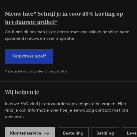
Nieuw hier? Schrijf je in voor
40% korting op
het duurste artikel*
Als klant bij ons ben jij de eerste met exclusieve aanbiedingen,
spannend nieuws en veel inspiratie.
Registreer jezelf
* Zie actievoorwaarden bij registratie
Wij helpen je
In onze FAQ vind je antwoorden op veelgestelde vragen. Hier
vind je ook informatie over hoe je eenvoudig contact met ons
opneemt.
Klantenservice
Bestelling
Betaling
Leve