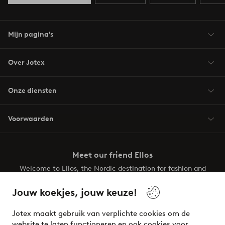
Mijn pagina's
Over Jotex
Onze diensten
Voorwaarden
Meet our friend Ellos
Welcome to Ellos, the Nordic destination for fashion and
beauty! Get a clean, modern aesthetic and unique style for
your wardrobe. Your next inspiring look is here!
Jouw koekjes, jouw keuze!
Visit Ellos
Jotex maakt gebruik van verplichte cookies om de
website te laten functioneren en ook cookies voor