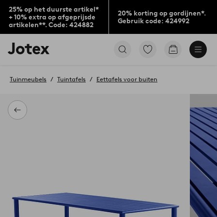
25% op het duurste artikel*
20% korting op gordijnen*.
+ 10% extra op afgeprijsde
Gebruik code: 424992
artikelen**. Code: 424882
Jotex
Ga
Go
logo
naar
to
-
favoriet
checkout
go
gemarkeerde
Tuinmeubels
Tuintafels
Eettafels voor buiten
to
producten
the
home
page
Terug