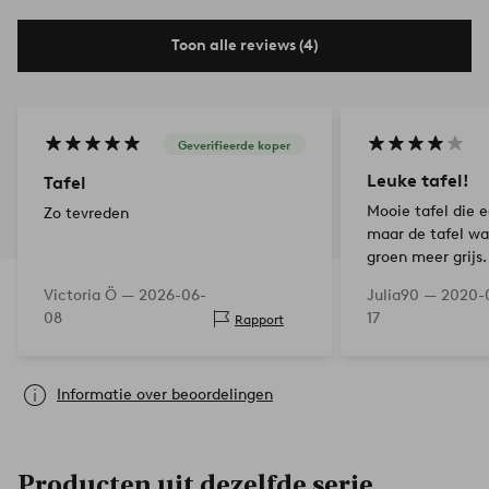
Toon alle reviews (4)
Geverifieerde koper
Leuke tafel!
Tafel
Mooie tafel die 
Zo tevreden
maar de tafel wa
groen meer grijs.
Victoria Ö —
2026-06-
Julia90 —
2020-
08
17
Rapport
Informatie over beoordelingen
Producten uit dezelfde serie