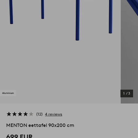
1
/
3
12
4 reviews
MENTON eettafel 90x200 cm
699 EUR