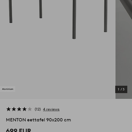
1
/
3
12
4 reviews
MENTON eettafel 90x200 cm
699 EUR