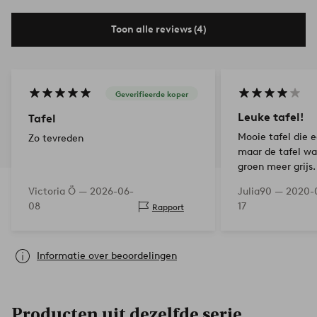
Toon alle reviews (4)
Geverifieerde koper
Leuke tafel!
Tafel
Mooie tafel die 
Zo tevreden
maar de tafel wa
groen meer grijs.
Victoria Ö —
2026-06-
Julia90 —
2020-
08
17
Rapport
Informatie over beoordelingen
Producten uit dezelfde serie