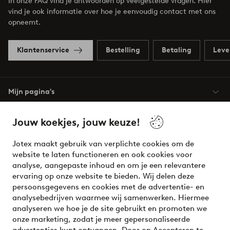
In onze FAQ vind je antwoorden op veelgestelde vragen. Hier
vind je ook informatie over hoe je eenvoudig contact met ons
opneemt.
Klantenservice
Bestelling
Betaling
Leve
Mijn pagina's
Over Jotex
Jouw koekjes, jouw keuze!
Jotex maakt gebruik van verplichte cookies om de
Onze diensten
website te laten functioneren en ook cookies voor
analyse, aangepaste inhoud en om je een relevantere
ervaring op onze website te bieden. Wij delen deze
Voorwaarden
persoonsgegevens en cookies met de advertentie- en
analysebedrijven waarmee wij samenwerken. Hiermee
analyseren we hoe je de site gebruikt en promoten we
Meet our friend Ellos
onze marketing, zodat je meer gepersonaliseerde
Welcome to Ellos, the Nordic destination for fashion and