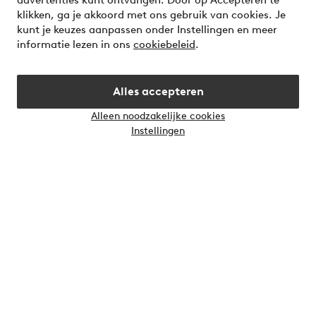
advertenties kunt ontvangen. Door op Accepteren te
beauty! Get a clean, modern aesthetic and unique style for
klikken, ga je akkoord met ons gebruik van cookies. Je
your wardrobe. Your next inspiring look is here!
kunt je keuzes aanpassen onder Instellingen en meer
informatie lezen in ons
cookiebeleid
.
Visit Ellos
Alles accepteren
Alleen noodzakelijke cookies
Instellingen
Veilig betalen - Nu betalen of opsplitsen
Wil je meer weten over
onze betaalopties
?
Nederland - Selecteer land
Instagram
Facebook