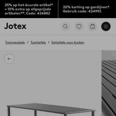
25% op het duurste artikel*
20% korting op gordijnen*.
+ 10% extra op afgeprijsde
Gebruik code: 424992
artikelen**. Code: 424882
Jotex
Ga
Go
logo
naar
to
-
favoriet
checkout
go
gemarkeerde
Tuinmeubels
Tuintafels
Eettafels voor buiten
to
producten
the
home
page
Terug