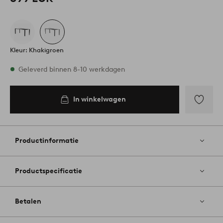
Kleur: Khakigroen
Op voorraad
Geleverd binnen 8-10 werkdagen
In winkelwagen
In
inkelwagen
Toevoege
aan
favoriete
Productinformatie
Productspecificatie
Betalen