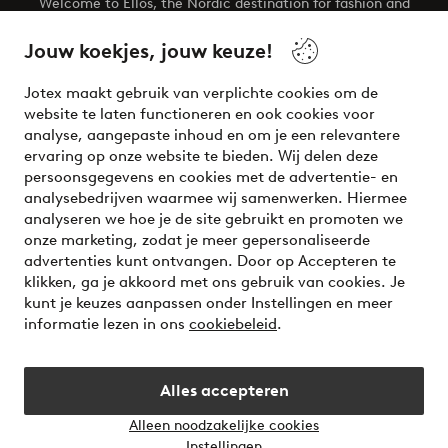
Welcome to Ellos, the Nordic destination for fashion and
beauty! Get a clean, modern aesthetic and unique style for
your wardrobe. Your next inspiring look is here!
Jouw koekjes, jouw keuze!
Visit Ellos
Jotex maakt gebruik van verplichte cookies om de
website te laten functioneren en ook cookies voor
analyse, aangepaste inhoud en om je een relevantere
ervaring op onze website te bieden. Wij delen deze
persoonsgegevens en cookies met de advertentie- en
Veilig betalen - Nu betalen of opsplitsen
analysebedrijven waarmee wij samenwerken. Hiermee
analyseren we hoe je de site gebruikt en promoten we
Wil je meer weten over
onze betaalopties
?
onze marketing, zodat je meer gepersonaliseerde
advertenties kunt ontvangen. Door op Accepteren te
klikken, ga je akkoord met ons gebruik van cookies. Je
kunt je keuzes aanpassen onder Instellingen en meer
informatie lezen in ons
cookiebeleid
.
Nederland - Selecteer land
Alles accepteren
Instagram
Facebook
Alleen noodzakelijke cookies
Instellingen