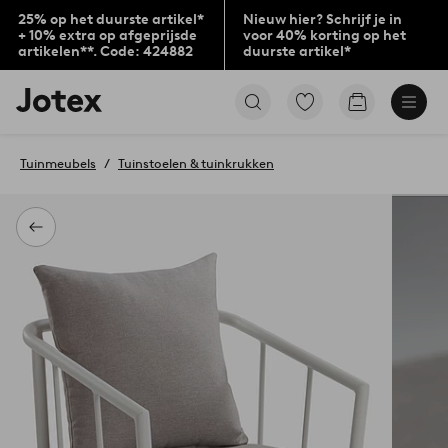
25% op het duurste artikel*
Nieuw hier? Schrijf je in
+ 10% extra op afgeprijsde
voor 40% korting op het
artikelen**. Code: 424882
duurste artikel*
Jotex
Ga
Go
logo
naar
to
-
favoriet
checkout
go
gemarkeerde
Tuinmeubels
Tuinstoelen & tuinkrukken
to
producten
the
home
page
Terug