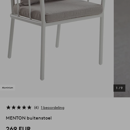
1
/
9
4
1 beoordeling
MENTON buitenstoel
269 EUR