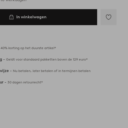
In winkelwagen
Toevoegen
aan
favorieten
-
40% korting op het duurste artikel*
ng -
Geldt voor standaard pakketten boven de 129 euro*
wijze -
Nu betalen, later betalen of in termijnen betalen
ur -
30 dagen retourrecht*