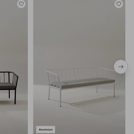
Toevoegen
Toevoege
aan
aan
favorieten
favoriete
Volge
item