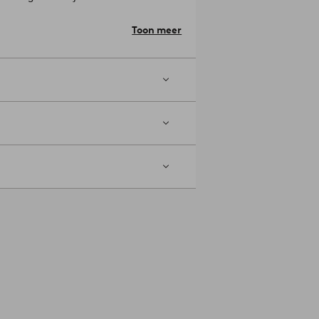
e de kwaliteit van de bekleding voelen
n je kunt er rustig over nadenken. De
Toon meer
eld).
Raamwerk: Aluminium.
te: 56.0 cm.
g binnen en vorstvrij op te bergen om
egen vocht en regen als je het niet
s: afnemen met een licht vochtige
r: 1744706-05-0