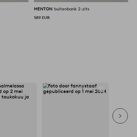
MENTON
buitenbank 2-zits
589 EUR
2