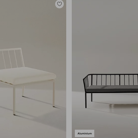
Toevoegen
aan
favorieten