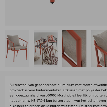
Buitenstoel van gepoedercoat aluminium met matte afwerking
praktisch is voor buitenmeubilair. Zitkussen met polyester bek
een duurzaamheid van 30000 Martindale.
Heerlijk om buiten o
het zomer is. MENTON kan buiten staan, wat het buitenleven
elke keer te dragen als je buiten wilt zitten. De stoel met a