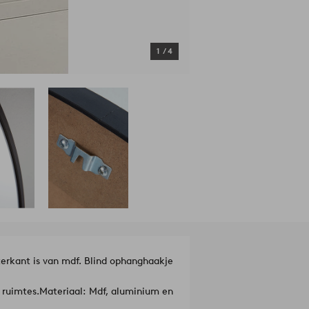
1
/
4
terkant is van mdf. Blind ophanghaakje
 ruimtes.
Materiaal: Mdf, aluminium en