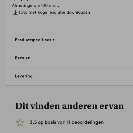
Afmetingen: ø 100 cm.
Gewicht: ca. 14 kg.
Foto met hoge resolutie downloaden
Onderhoud: Afnemen met een licht vochtige doek en glasreini
Tips/advies: Een spiegel aan de muur is decoratief en praktisc
hal of toilet groter lijken.
Artikelnummer: 1694719-02-0
Productspecificatie
Betalen
Levering
Dit vinden anderen ervan
3.5
op basis van
11
beoordelingen