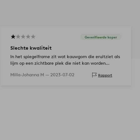
Geverifieerde koper
Slechte kwaliteit
In het spiegelframe zit wat kauwgom die eruitziet als
lijm op een zichtbare plek die niet kan worden
verwijderd en het spiegelbeeld is echt gebogen, net
Milla-Johanna M —
2023-07-02
Rapport
als ergens in een pretpark.