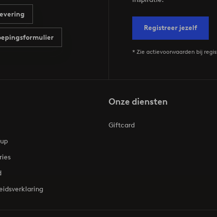
evering
Registreer jezelf
epingsformulier
* Zie actievoorwaarden bij regis
Onze diensten
Giftcard
oup
ries
d
eidsverklaring