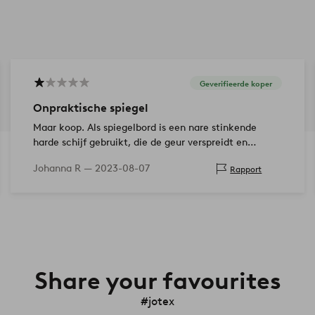
Geverifieerde koper
Onpraktische spiegel
Maar koop. Als spiegelbord is een nare stinkende
harde schijf gebruikt, die de geur verspreidt en
tegelijkertijd het gewicht van de spiegel onnodig
Johanna R —
2023-08-07
Rapport
groot maakt. De achterkant heeft…
Share your favourites
#jotex