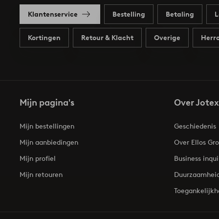
Klantenservice
Bestelling
Betaling
L
Kortingen
Retour & Klacht
Overige
Herro
Mijn pagina's
Over Jotex
Mijn bestellingen
Geschiedenis
Mijn aanbiedingen
Over Ellos Gr
Mijn profiel
Business inqui
Mijn retouren
Duurzaamhei
Toegankelijkh