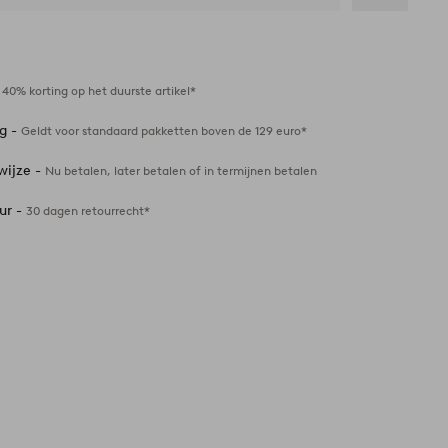
Toevoegen
aan
favorieten
-
40% korting op het duurste artikel*
ng -
Geldt voor standaard pakketten boven de 129 euro*
wijze -
Nu betalen, later betalen of in termijnen betalen
ur -
30 dagen retourrecht*