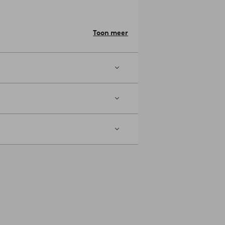
ger.
Toon meer
h en laat een kleine ruimte zoals een