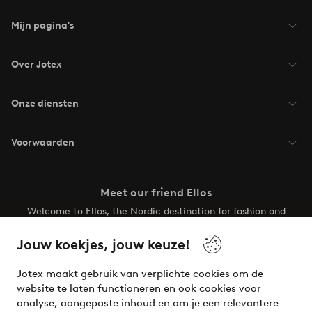
Mijn pagina's
Over Jotex
Onze diensten
Voorwaarden
Meet our friend Ellos
Welcome to Ellos, the Nordic destination for fashion and
beauty! Get a clean, modern aesthetic and unique style for
your wardrobe. Your next inspiring look is here!
Jouw koekjes, jouw keuze!
Visit Ellos
Jotex maakt gebruik van verplichte cookies om de
website te laten functioneren en ook cookies voor
analyse, aangepaste inhoud en om je een relevantere