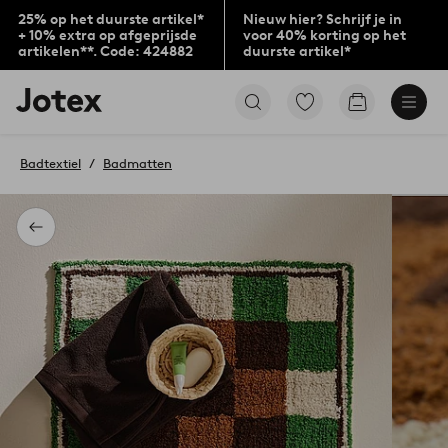
25% op het duurste artikel*
Nieuw hier? Schrijf je in
+ 10% extra op afgeprijsde
voor 40% korting op het
artikelen**. Code: 424882
duurste artikel*
Jotex
Ga
Go
logo
naar
to
-
favoriet
checkout
go
gemarkeerde
Badtextiel
Badmatten
to
producten
the
home
page
Terug