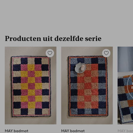
Producten uit dezelfde serie
Toevoegen
Toevoegen
aan
aan
favorieten
favorieten
MAY badmat
MAY badmat
MAY ba