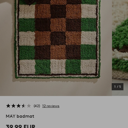
1
/
5
42
12 reviews
MAY badmat
39,99 EUR