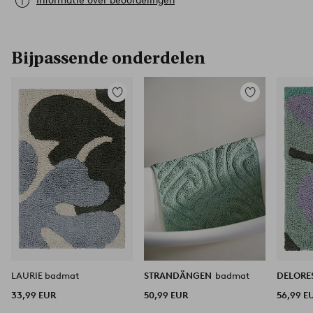
Informatie over beoordelingen
Bijpassende onderdelen
Toevoegen
Toevoegen
aan
aan
favorieten
favorieten
LAURIE badmat
STRANDÄNGEN
badmat
DELORE
33,99 EUR
50,99 EUR
56,99 E