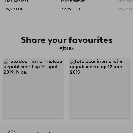
MAY badmat
MAY badmat
MAY ba
39,99 EUR
39,99 EUR
39,99 E
Share your favourites
#jotex