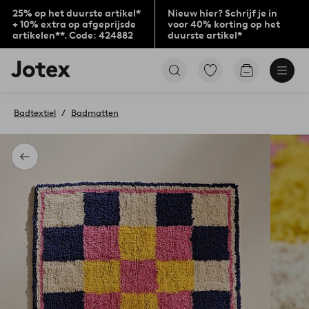
25% op het duurste artikel*
Nieuw hier? Schrijf je in
+ 10% extra op afgeprijsde
voor 40% korting op het
artikelen**. Code: 424882
duurste artikel*
Jotex
Ga
Go
logo
naar
to
-
favoriet
checkout
go
gemarkeerde
Badtextiel
Badmatten
to
producten
the
home
page
Terug