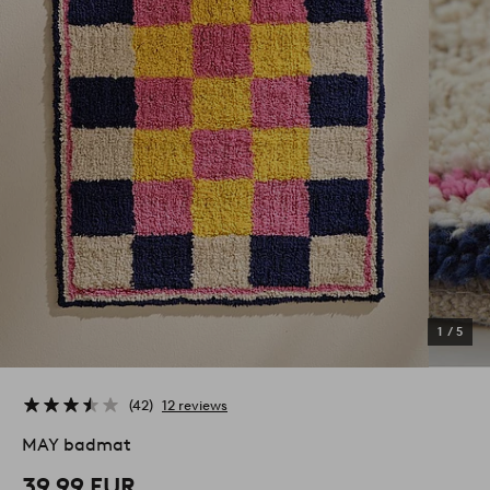
1
/
5
42
12 reviews
MAY badmat
39,99 EUR