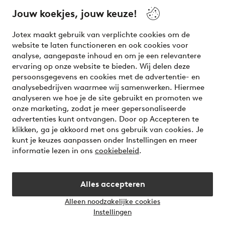
beauty! Get a clean, modern aesthetic and unique style for
your wardrobe. Your next inspiring look is here!
Jouw koekjes, jouw keuze!
Visit Ellos
Jotex maakt gebruik van verplichte cookies om de
website te laten functioneren en ook cookies voor
analyse, aangepaste inhoud en om je een relevantere
ervaring op onze website te bieden. Wij delen deze
persoonsgegevens en cookies met de advertentie- en
Veilig betalen - Nu betalen of opsplitsen
analysebedrijven waarmee wij samenwerken. Hiermee
analyseren we hoe je de site gebruikt en promoten we
Wil je meer weten over
onze betaalopties
?
onze marketing, zodat je meer gepersonaliseerde
advertenties kunt ontvangen. Door op Accepteren te
klikken, ga je akkoord met ons gebruik van cookies. Je
kunt je keuzes aanpassen onder Instellingen en meer
informatie lezen in ons
cookiebeleid
.
Nederland - Selecteer land
Alles accepteren
Instagram
Facebook
Alleen noodzakelijke cookies
Instellingen