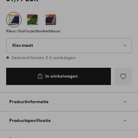
Kleur: Gul/roze/donkerblauw
Kies maat
Alle maten zijn op voorraad
Geleverd binnen 3-5 werkdagen
In winkelwagen
Toevoege
aan
favoriete
Productinformatie
Productspecificatie