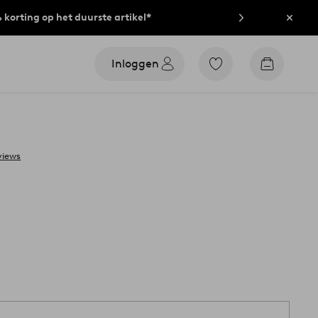
% korting op het duurste artikel*
Sluit
Inloggen
Ga
Go
naar
to
favoriet
checkout
gemarkeerde
producten
views