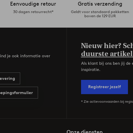
Eenvoudige retour
Gratis verzending
30 dagen retourrecht*
Geldt voor standaard pakketten
boven de 129 EUR
Nieuw hier? Sch
duurste artikel
ind je ook informatie over
Als klant bij ons ben jij 
inspiratie.
evering
Registreer jezelf
epingsformulier
* Zie actievoorwaarden bij regis
Onze diensten