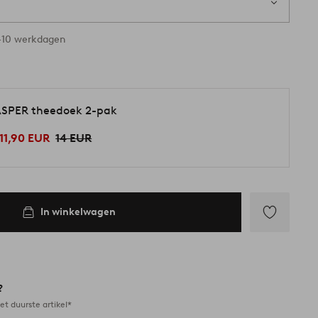
-10 werkdagen
SPER theedoek 2-pak
11,90 EUR
14 EUR
In winkelwagen
Toevoegen
aan
favorieten
?
et duurste artikel*