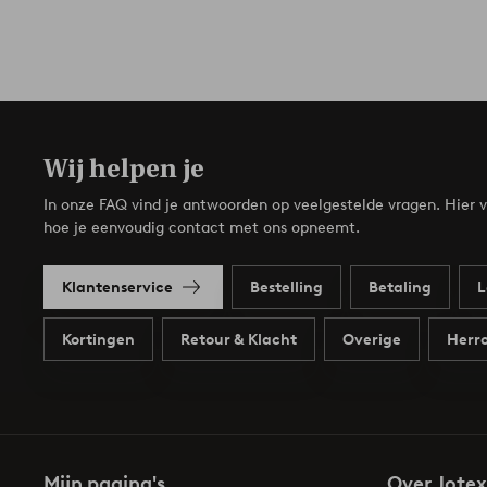
Wij helpen je
In onze FAQ vind je antwoorden op veelgestelde vragen. Hier v
hoe je eenvoudig contact met ons opneemt.
Klantenservice
Bestelling
Betaling
L
Kortingen
Retour & Klacht
Overige
Herro
Mijn pagina's
Over Jotex