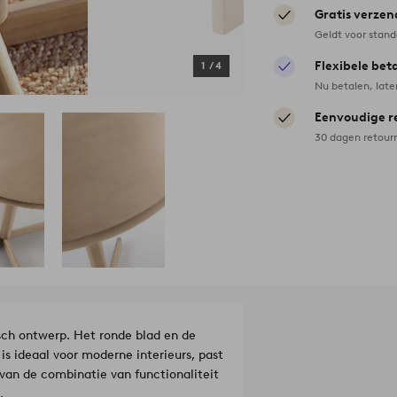
Gratis verzen
Geldt voor stan
Flexibele bet
1
/
4
Nu betalen, late
Eenvoudige r
30 dagen retour
isch ontwerp. Het ronde blad en de
s ideaal voor moderne interieurs, past
van de combinatie van functionaliteit
.