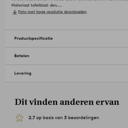
Materiaal tafelblad: den.
Afmetingen; Breedte: cm. Hoo
Foto met hoge resolutie downloaden
Afmetingen: ø 60.0 cm.
Hoogte tafelpoten: 73.6 cm.
Tip/advies: Als je een gevoelige 
meubelpootjes of andere bescherming op de contactvlakken t
zetten.
Artikelnummer: 2265332-01-0
Productspecificatie
Betalen
Levering
Dit vinden anderen ervan
2.7
op basis van
3
beoordelingen