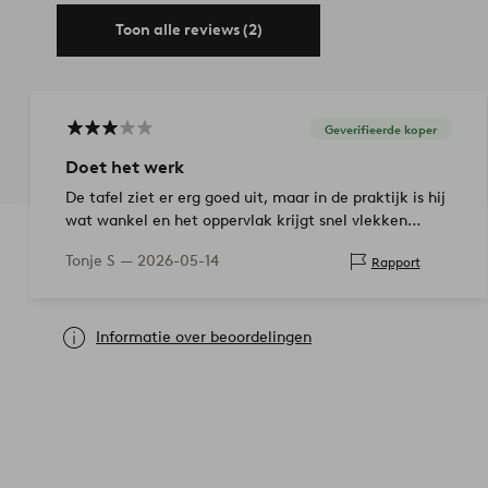
Toon alle reviews (2)
Geverifieerde koper
Doet het werk
De tafel ziet er erg goed uit, maar in de praktijk is hij
wat wankel en het oppervlak krijgt snel vlekken
(vingerafdrukken).
Tonje S —
2026-05-14
Rapport
Informatie over beoordelingen