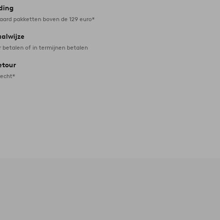
ding
daard pakketten boven de 129 euro*
aalwijze
r betalen of in termijnen betalen
etour
recht*