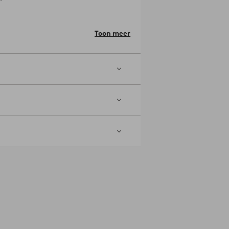
gte: 76.0 cm. Lengte/diepte: cm.
Toon meer
vloer hebt, raden we je aan om
egen de vloer te