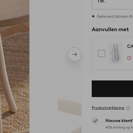
1 st.
Op voorraad
Geleverd binnen 8
Aanvullen met
CA
Volgend
item
Productverklaring
Nieuwe klant
40% korting op h