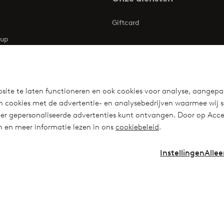
Giftcard
oup
ries
d
eidsverklaring
site te laten functioneren en ook cookies voor analyse, aangepa
n cookies met de advertentie- en analysebedrijven waarmee wij 
r gepersonaliseerde advertenties kunt ontvangen. Door op Accep
en en meer informatie lezen in ons
cookiebeleid
.
uty! Get a clean, modern aesthetic and
Instellingen
Allee
!
Visit Ellos