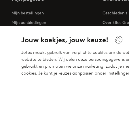
Mijn bestellingen
Geschiedenis
Mijn aanbiedingen
Over Ellos Gr
Mijn profiel
Business inqui
Jouw koekjes, jouw keuze!
Mijn retouren
Duurzaamhei
Toegankelijkh
Jotex maakt gebruik van verplichte cookies om de web
website te bieden. Wij delen deze persoonsgegevens e
gebruikt en promoten we onze marketing, zodat je mee
cookies. Je kunt je keuzes aanpassen onder Instelling
Meet our friend Ellos
Welcome to Ellos, the Nordic destination for fashion and bea
unique style for your wardrobe. Your next inspiring look is here