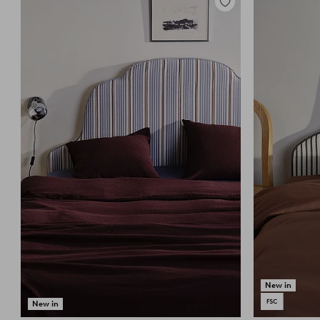
Toevoegen
aan
favorieten
New in
New in