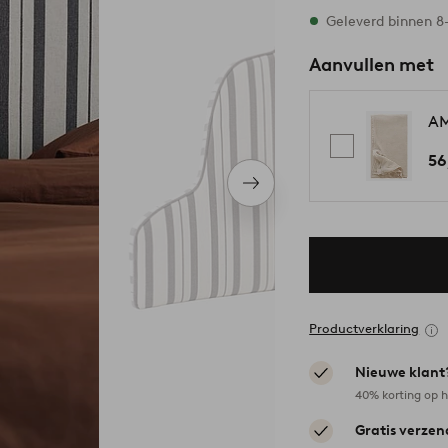
Alle maten zijn op
Geleverd binnen 8
Aanvullen met
AM
56
Volgend
item
Productverklaring
Nieuwe klant
40% korting op h
Gratis verzen