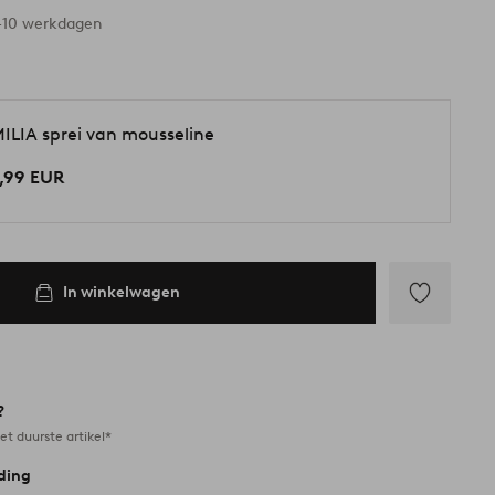
 voorraad
-10 werkdagen
ILIA sprei van mousseline
,99 EUR
In winkelwagen
Toevoegen
aan
favorieten
?
et duurste artikel*
ding