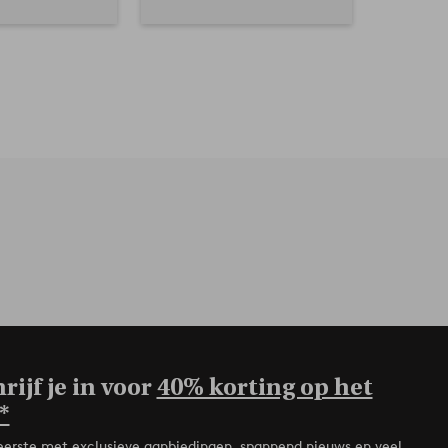
rijf je in voor
40% korting op het
*
de eerste met exclusieve aanbiedingen, spannend nieuws en veel