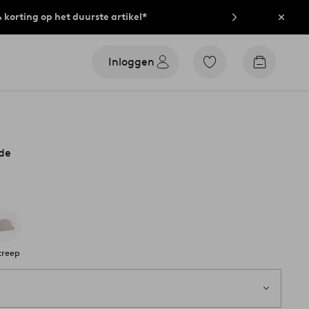
% korting op het duurste artikel*
Sluit
Inloggen
Ga
Go
naar
to
favoriet
checkout
gemarkeerde
producten
de
treep
1 st