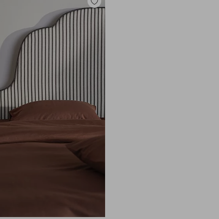
Toevoegen
aan
favorieten