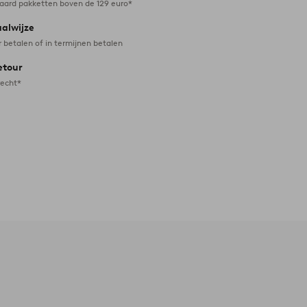
daard pakketten boven de 129 euro*
aalwijze
r betalen of in termijnen betalen
etour
recht*