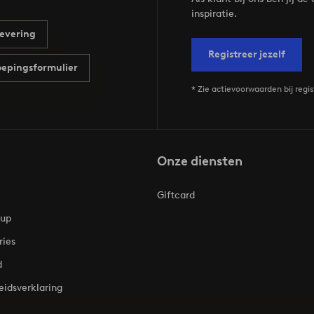
inspiratie.
evering
Registreer jezelf
epingsformulier
* Zie actievoorwaarden bij regis
Onze diensten
Giftcard
oup
ries
d
eidsverklaring