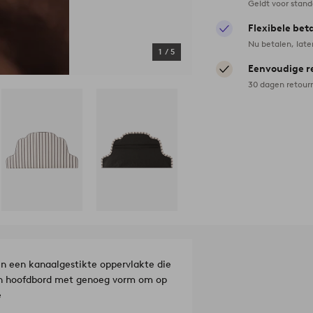
Geldt voor stan
Flexibele bet
Nu betalen, late
1
/
5
Eenvoudige r
30 dagen retour
n een kanaalgestikte oppervlakte die
Een hoofdbord met genoeg vorm om op
e