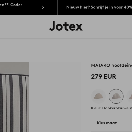
len**. Code:
Nieuw hier? Schrijf je in voor 40
Jotex
logo
-
go
to
the
home
page
MATARO hoofdein
279 EUR
Kleur: Donkerblauwe s
Kies maat