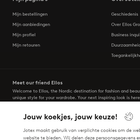
Mijn bestellingen
Geschiedenis
Mijn aanbiedingen
Over Ellos Gr
Mijn profiel
Business inqui
Mijn retouren
Duurzaamhei
Toegankelijkh
Meet our friend Ellos
Welcome to Ellos, the Nordic destination for fashion and bea
unique style for your wardrobe. Your next inspiring look is here
Jouw koekjes, jouw keuze!
Jotex maakt gebruik van verplichte cookies om de web
website te bieden. Wij delen deze persoonsgegevens e