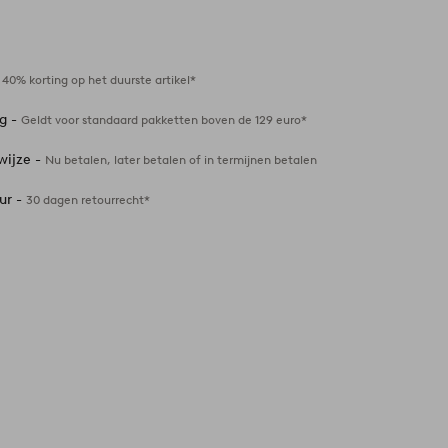
Toevoegen
aan
favorieten
-
40% korting op het duurste artikel*
ng -
Geldt voor standaard pakketten boven de 129 euro*
wijze -
Nu betalen, later betalen of in termijnen betalen
ur -
30 dagen retourrecht*