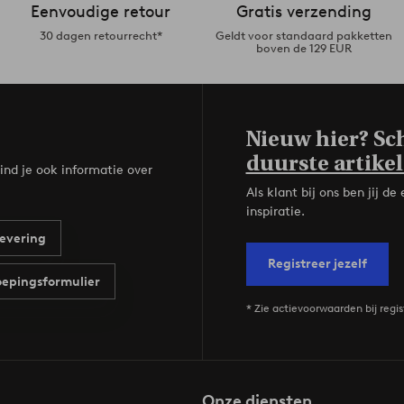
Eenvoudige retour
Gratis verzending
30 dagen retourrecht*
Geldt voor standaard pakketten
boven de 129 EUR
Nieuw hier? Sch
duurste artikel
ind je ook informatie over
Als klant bij ons ben jij 
inspiratie.
evering
Registreer jezelf
epingsformulier
* Zie actievoorwaarden bij regis
Onze diensten