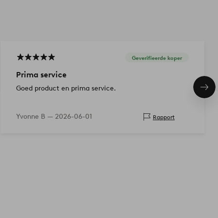
Geverifieerde koper
Prima service
Goed product en prima service.
Vol
ite
Yvonne B —
2026-06-01
Rapport