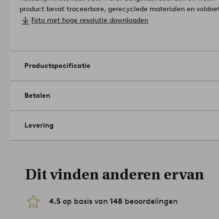
product bevat traceerbare, gerecyclede materialen en voldoet
verantwoorde productie gedurende het hele productieproces. 
Foto met hoge resolutie downloaden
van dat er nieuwe worden verbruikt.
Materiaal: 60% Ku
Afmetingen: hoogte 15 cm, ø 31 cm.
Tips/advies: De pot heeft geen gaten in de bodem, als je dat w
boren.
Onderhoudsinstructies: Afnemen met een licht vochtig
Productspecificatie
Tip/advies: Houd er rekening mee dat keramiek vocht kan doo
Betalen
Levering
Dit vinden anderen ervan
4.5
op basis van
148
beoordelingen