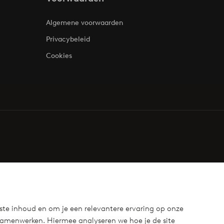
Algemene voorwaarden
Privacybeleid
Cookies
ste inhoud en om je een relevantere ervaring op onze
samenwerken. Hiermee analyseren we hoe je de site