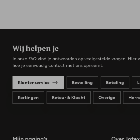
Wij helpen je
In onze FAQ vind je antwoorden op veelgestelde vragen. Hier v
hoe je eenvoudig contact met ons opneemt.
Klantenservice
Bestelling
Betaling
L
Kortingen
Retour & Klacht
Overige
Herro
Mijn pagina's
Over Jotex