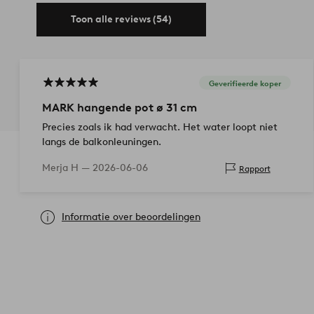
Toon alle reviews (54)
Geverifieerde koper
MARK hangende pot ø 31 cm
Precies zoals ik had verwacht. Het water loopt niet
langs de balkonleuningen.
Merja H —
2026-06-06
Rapport
Informatie over beoordelingen