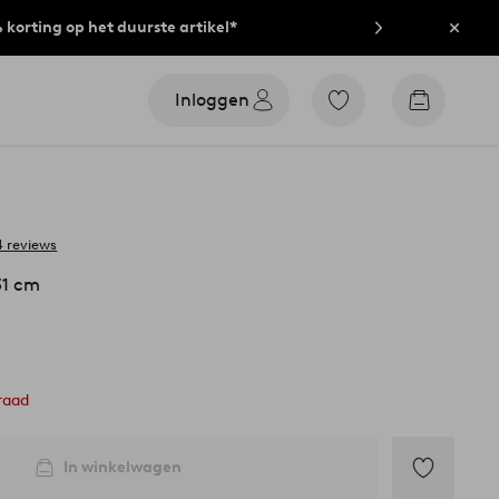
% korting op het duurste artikel*
Sluit
Inloggen
Ga
Go
naar
to
favoriet
checkout
gemarkeerde
producten
4 reviews
31 cm
raad
In winkelwagen