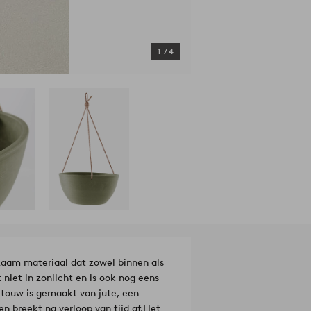
1
/
4
zaam materiaal dat zowel binnen als
 niet in zonlicht en is ook nog eens
touw is gemaakt van jute, een
n breekt na verloop van tijd af.
Het