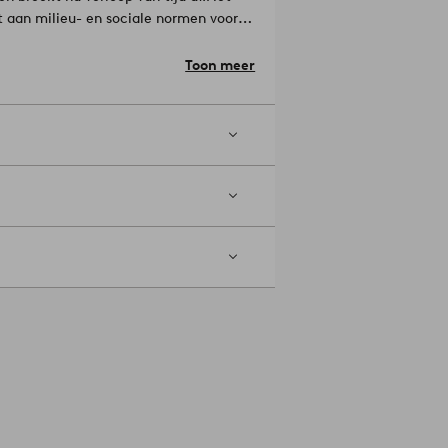
 aan milieu- en sociale normen voor
Bronnen worden hergebruikt in plaats
nststof, 35% Steenpoeder, 5% Houtvezels.
Toon meer
ilt kun je gemakkelijk zelf gaten
e doek.
rlaten!
Artikelnummer: 1572492-07-0