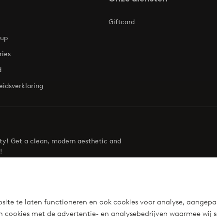
Giftcard
oup
ries
d
eidsverklaring
uty! Get a clean, modern aesthetic and
!
Visit Ellos
site te laten functioneren en ook cookies voor analyse, aangepa
n cookies met de advertentie- en analysebedrijven waarmee wij 