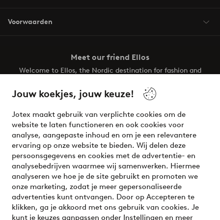
Voorwaarden
Meet our friend Ellos
Welcome to Ellos, the Nordic destination for fashion and
beauty! Get a clean, modern aesthetic and unique style for
your wardrobe. Your next inspiring look is here!
Jouw koekjes, jouw keuze!
Visit Ellos
Jotex maakt gebruik van verplichte cookies om de
website te laten functioneren en ook cookies voor
analyse, aangepaste inhoud en om je een relevantere
ervaring op onze website te bieden. Wij delen deze
persoonsgegevens en cookies met de advertentie- en
Veilig betalen - Nu betalen of opsplitsen
analysebedrijven waarmee wij samenwerken. Hiermee
analyseren we hoe je de site gebruikt en promoten we
Wil je meer weten over
onze betaalopties
?
onze marketing, zodat je meer gepersonaliseerde
advertenties kunt ontvangen. Door op Accepteren te
klikken, ga je akkoord met ons gebruik van cookies. Je
kunt je keuzes aanpassen onder Instellingen en meer