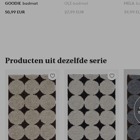
GOODIE
badmat
OLE badmat
MELA
b
50,99 EUR
27,99 EUR
39,99 E
Producten uit dezelfde serie
Toevoegen
Toevoegen
aan
aan
favorieten
favorieten