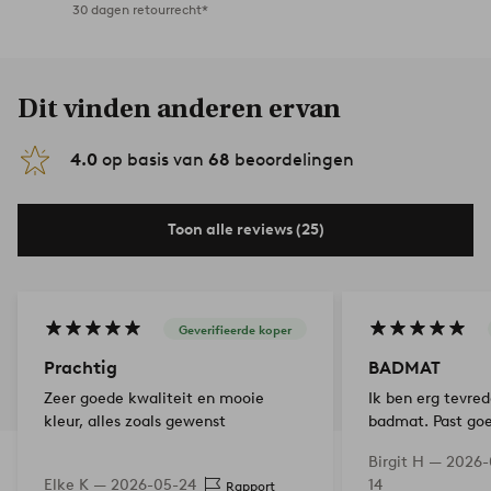
30 dagen retourrecht*
Dit vinden anderen ervan
4.0
op basis van
68
beoordelingen
Toon alle reviews (25)
Geverifieerde koper
Prachtig
BADMAT
Zeer goede kwaliteit en mooie
Ik ben erg tevre
kleur, alles zoals gewenst
badmat. Past goe
badkamer, en ik 
Birgit H —
2026-
gekocht heb!
Elke K —
2026-05-24
14
Rapport