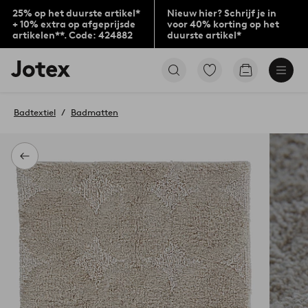
25% op het duurste artikel*
Nieuw hier? Schrijf je in
+ 10% extra op afgeprijsde
voor 40% korting op het
artikelen**. Code: 424882
duurste artikel*
Jotex
Ga
Go
logo
naar
to
-
favoriet
checkout
go
gemarkeerde
Badtextiel
Badmatten
to
producten
the
home
page
Terug