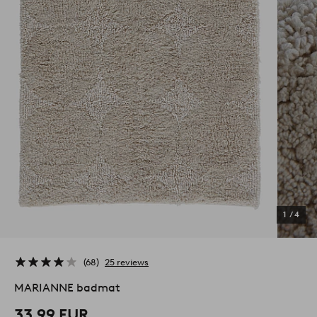
1
/
4
68
25 reviews
MARIANNE badmat
33,99 EUR