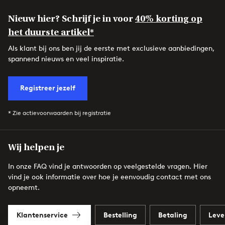
Nieuw hier? Schrijf je in voor
40% korting op
het duurste artikel*
Als klant bij ons ben jij de eerste met exclusieve aanbiedingen,
spannend nieuws en veel inspiratie.
Registreer jezelf
* Zie actievoorwaarden bij registratie
Wij helpen je
In onze FAQ vind je antwoorden op veelgestelde vragen. Hier
vind je ook informatie over hoe je eenvoudig contact met ons
opneemt.
Klantenservice
Bestelling
Betaling
Leve