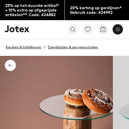
25% op het duurste artikel*
20% korting op gordijnen*.
+ 10% extra op afgeprijsde
Gebruik code: 424992
artikelen**. Code: 424882
Jotex
Ga
Go
logo
naar
to
-
favoriet
checkout
go
gemarkeerde
Keuken & tafellinnen
Dienbladen & serveerschalen
to
producten
the
home
page
Terug