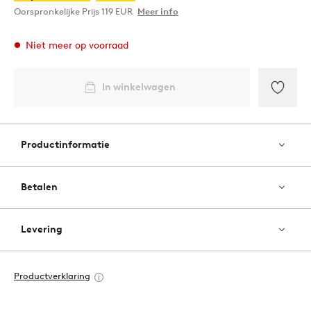
Oorspronkelijke Prijs
119 EUR
Meer info
Niet meer op voorraad
In winkelwagen
Toevo
aan
favori
Productinformatie
Betalen
Levering
Productverklaring