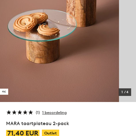
1
/
4
1
1 beoordeling
MARA taartplateau 2-pack
71,40 EUR
Outlet