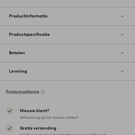
Toevoege
aan
favoriete
Productinformatie
Productspecificatie
Betalen
Levering
Productverklaring
Nieuwe klant?
40% korting op het duurste artikel*
Gratis verzending
Geldt voor standaard pakketten boven de 129 euro*