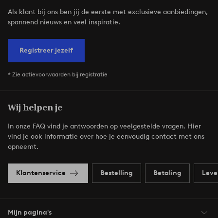
Als klant bij ons ben jij de eerste met exclusieve aanbiedingen,
spannend nieuws en veel inspiratie.
Registreer jezelf
* Zie actievoorwaarden bij registratie
Wij helpen je
In onze FAQ vind je antwoorden op veelgestelde vragen. Hier
vind je ook informatie over hoe je eenvoudig contact met ons
opneemt.
Klantenservice
Bestelling
Betaling
Leve
Mijn pagina's