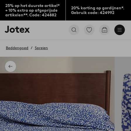
25% op het duurste artikel*
20% korting op gordijnen*.
+ 10% extra op afgeprijsde
Gebruik code: 424992
artikelen**. Code: 424882
Jotex
Ga
Go
logo
naar
to
-
favoriet
checkout
go
gemarkeerde
Beddengoed
Spreien
to
producten
the
home
page
Terug