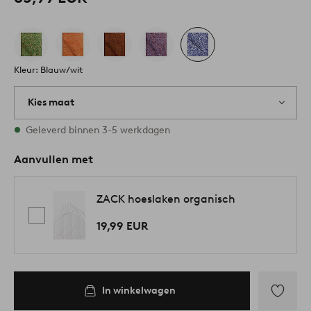
Kleur: Blauw/wit
Kies maat
Alle maten zijn op voorraad
Geleverd binnen 3-5 werkdagen
Aanvullen met
ZACK hoeslaken organisch
19,99 EUR
In winkelwagen