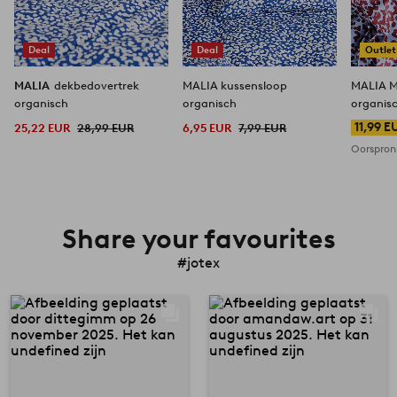
Deal
Deal
Outlet
MALIA
dekbedovertrek
MALIA kussensloop
MALIA M
organisch
organisch
organis
11,99 E
25,22 EUR
28,99 EUR
6,95 EUR
7,99 EUR
Oorspronk
Share your favourites
#jotex