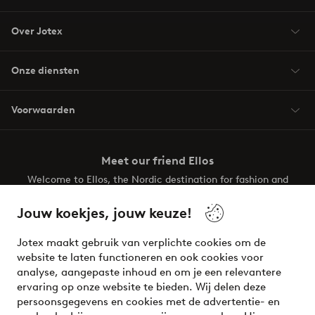
Over Jotex
Onze diensten
Voorwaarden
Meet our friend Ellos
Welcome to Ellos, the Nordic destination for fashion and
beauty! Get a clean, modern aesthetic and unique style for
your wardrobe. Your next inspiring look is here!
Jouw koekjes, jouw keuze!
Visit Ellos
Jotex maakt gebruik van verplichte cookies om de
website te laten functioneren en ook cookies voor
analyse, aangepaste inhoud en om je een relevantere
ervaring op onze website te bieden. Wij delen deze
persoonsgegevens en cookies met de advertentie- en
Veilig betalen - Nu betalen of opsplitsen