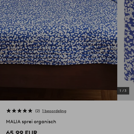
1
/
3
2
1 beoordeling
MALIA sprei organisch
65,99 EUR