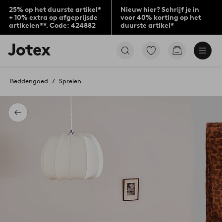
25% op het duurste artikel*
Nieuw hier? Schrijf je in
+ 10% extra op afgeprijsde
voor 40% korting op het
artikelen**. Code: 424882
duurste artikel*
Jotex
Ga
Go
logo
naar
to
-
favoriet
checkout
go
gemarkeerde
Beddengoed
Spreien
to
producten
the
home
page
Terug