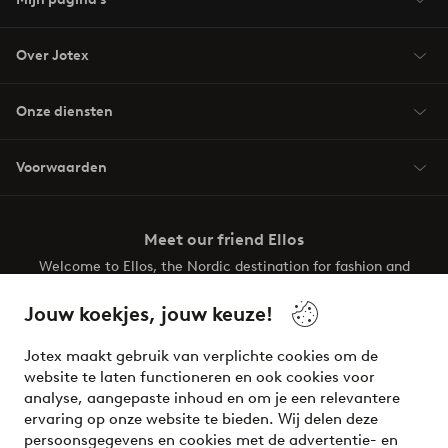
Over Jotex
Onze diensten
Voorwaarden
Meet our friend Ellos
Welcome to Ellos, the Nordic destination for fashion and
beauty! Get a clean, modern aesthetic and unique style for
your wardrobe. Your next inspiring look is here!
Jouw koekjes, jouw keuze!
Visit Ellos
Jotex maakt gebruik van verplichte cookies om de
website te laten functioneren en ook cookies voor
analyse, aangepaste inhoud en om je een relevantere
ervaring op onze website te bieden. Wij delen deze
persoonsgegevens en cookies met de advertentie- en