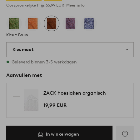
Oorspronkelijke Prijs
65,99 EUR
Meer info
Kleur: Bruin
Kies maat
Alle maten zijn op voorraad
Geleverd binnen 3-5 werkdagen
Aanvullen met
ZACK hoeslaken organisch
19,99 EUR
In winkelwagen