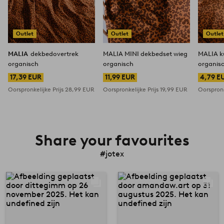
Outlet
Outlet
Outlet
MALIA
dekbedovertrek
MALIA MINI dekbedset wieg
MALIA k
organisch
organisch
organis
17,39 EUR
11,99 EUR
4,79 E
Oorspronkelijke Prijs
28,99 EUR
Oorspronkelijke Prijs
19,99 EUR
Oorspronk
Share your favourites
#jotex