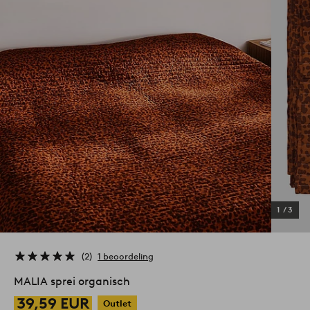
1
/
3
2
1 beoordeling
MALIA sprei organisch
39,59 EUR
Outlet