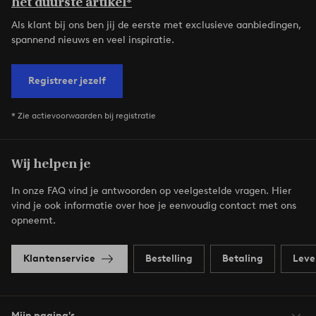
het duurste artikel*
Als klant bij ons ben jij de eerste met exclusieve aanbiedingen,
spannend nieuws en veel inspiratie.
Registreer jezelf
* Zie actievoorwaarden bij registratie
Wij helpen je
In onze FAQ vind je antwoorden op veelgestelde vragen. Hier
vind je ook informatie over hoe je eenvoudig contact met ons
opneemt.
Klantenservice
Bestelling
Betaling
Leve
Mijn pagina's