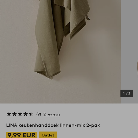
1
/
3
9
2 reviews
LINA keukenhanddoek linnen-mix 2-pak
9,99 EUR
Outlet