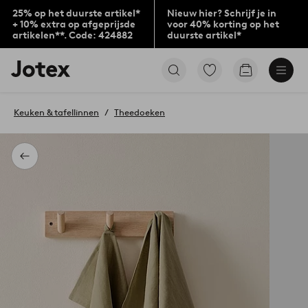
25% op het duurste artikel*
Nieuw hier? Schrijf je in
+ 10% extra op afgeprijsde
voor 40% korting op het
artikelen**. Code: 424882
duurste artikel*
Jotex
Ga
Go
logo
naar
to
-
favoriet
checkout
go
gemarkeerde
Keuken & tafellinnen
Theedoeken
to
producten
the
home
page
Terug