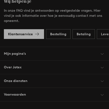
Wij helpen je
In onze FAQ vind je antwoorden op veelgestelde vragen. Hier
vind je ook informatie over hoe je eenvoudig contact met ons
opneemt.
Klantenservice
Bestelling
Betaling
Leve
Mijn pagina's
Over Jotex
Onze diensten
Voorwaarden