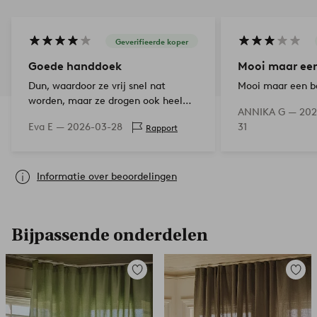
Geverifieerde koper
Goede handdoek
Mooi maar een
Dun, waardoor ze vrij snel nat
Mooi maar een b
worden, maar ze drogen ook heel
ANNIKA G —
202
snel. Mooie val wanneer ze daar aan
Eva E —
2026-03-28
31
Rapport
de haak hangen.
Informatie over beoordelingen
Bijpassende onderdelen
Toevoegen
Toevoe
aan
aan
favorieten
favori