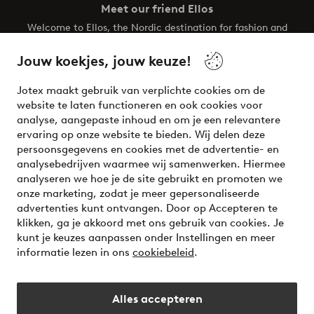
Meet our friend Ellos
Welcome to Ellos, the Nordic destination for fashion and
beauty! Get a clean, modern aesthetic and unique style for
your wardrobe. Your next inspiring look is here!
Jouw koekjes, jouw keuze!
Visit Ellos
Jotex maakt gebruik van verplichte cookies om de
website te laten functioneren en ook cookies voor
analyse, aangepaste inhoud en om je een relevantere
ervaring op onze website te bieden. Wij delen deze
persoonsgegevens en cookies met de advertentie- en
Veilig betalen - Nu betalen of opsplitsen
analysebedrijven waarmee wij samenwerken. Hiermee
analyseren we hoe je de site gebruikt en promoten we
Wil je meer weten over
onze betaalopties
?
onze marketing, zodat je meer gepersonaliseerde
advertenties kunt ontvangen. Door op Accepteren te
klikken, ga je akkoord met ons gebruik van cookies. Je
kunt je keuzes aanpassen onder Instellingen en meer
informatie lezen in ons
cookiebeleid
.
Nederland - Selecteer land
Alles accepteren
Instagram
Facebook