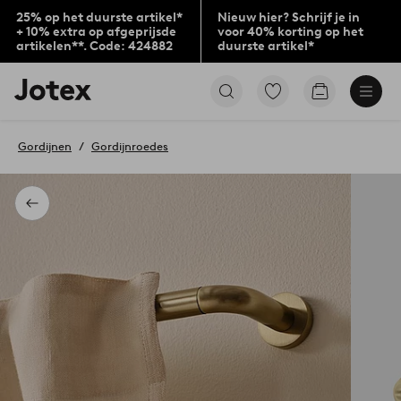
25% op het duurste artikel*
Nieuw hier? Schrijf je in
+ 10% extra op afgeprijsde
voor 40% korting op het
artikelen**. Code: 424882
duurste artikel*
Jotex
Ga
Go
logo
naar
to
-
favoriet
checkout
go
gemarkeerde
Gordijnen
Gordijnroedes
to
producten
the
home
page
Terug