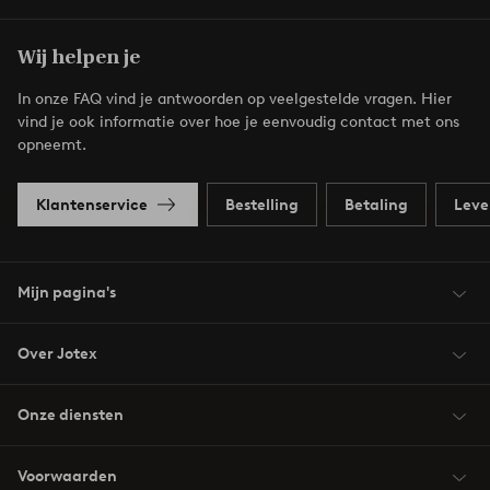
Wij helpen je
In onze FAQ vind je antwoorden op veelgestelde vragen. Hier
vind je ook informatie over hoe je eenvoudig contact met ons
opneemt.
Klantenservice
Bestelling
Betaling
Leve
Mijn pagina's
Over Jotex
Onze diensten
Voorwaarden