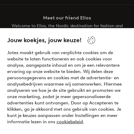
Meet our friend Ellos
Welcome to Ellos, the Nordic destination for fashion and
beauty! Get a clean, modern aesthetic and unique style for
your wardrobe. Your next inspiring look is here!
Jouw koekjes, jouw keuze!
Visit Ellos
Jotex maakt gebruik van verplichte cookies om de
website te laten functioneren en ook cookies voor
analyse, aangepaste inhoud en om je een relevantere
ervaring op onze website te bieden. Wij delen deze
persoonsgegevens en cookies met de advertentie- en
Veilig betalen - Nu betalen of opsplitsen
analysebedrijven waarmee wij samenwerken. Hiermee
analyseren we hoe je de site gebruikt en promoten we
Wil je meer weten over
onze betaalopties
?
onze marketing, zodat je meer gepersonaliseerde
advertenties kunt ontvangen. Door op Accepteren te
klikken, ga je akkoord met ons gebruik van cookies. Je
kunt je keuzes aanpassen onder Instellingen en meer
informatie lezen in ons
cookiebeleid
.
Nederland - Selecteer land