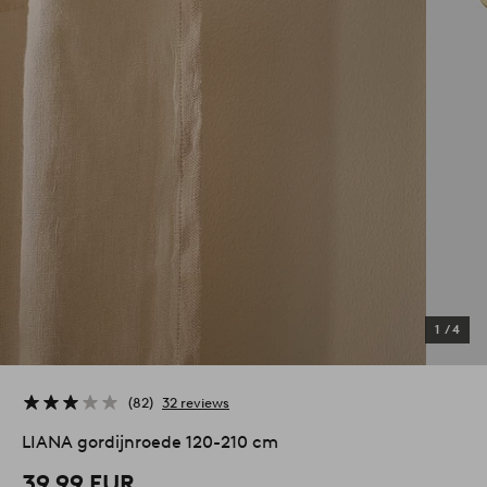
1
/
4
82
32 reviews
LIANA gordijnroede 120-210 cm
39,99 EUR