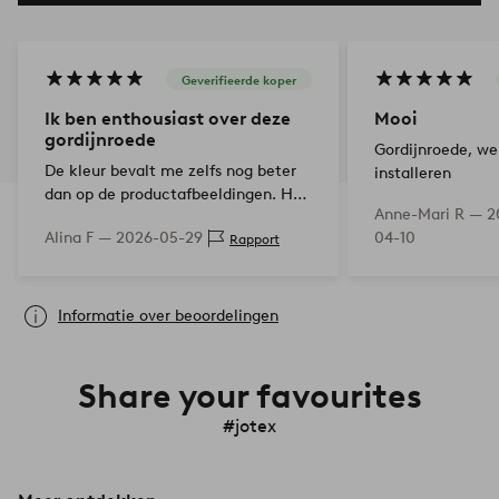
Geverifieerde koper
Ik ben enthousiast over deze
Mooi
gordijnroede
Gordijnroede, we
De kleur bevalt me zelfs nog beter
installeren
dan op de productafbeeldingen. Het
Anne-Mari R —
2
neigt meer naar mat messing en
Alina F —
2026-05-29
04-10
Rapport
oogt daardoor bijzonder
hoogwaardig en elegant. Ook het
on…
Informatie over beoordelingen
Share your favourites
#jotex