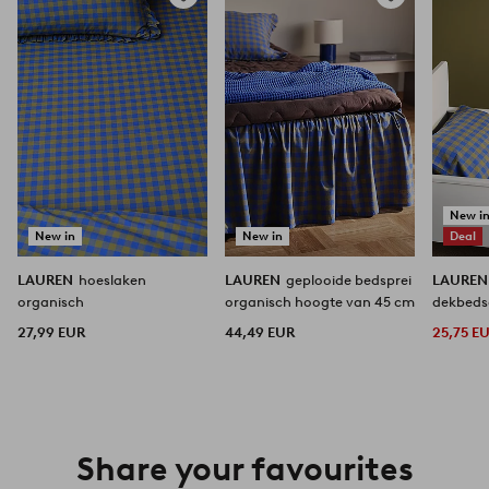
Toevoegen
Toevoegen
aan
aan
favorieten
favorieten
New i
New in
New in
Deal
LAUREN
hoeslaken
LAUREN
geplooide bedsprei
LAURE
organisch
organisch hoogte van 45 cm
dekbeds
27,99 EUR
44,49 EUR
25,75 E
Share your favourites