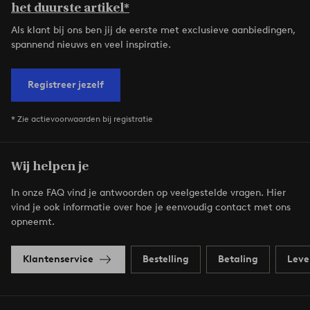
het duurste artikel*
Als klant bij ons ben jij de eerste met exclusieve aanbiedingen,
spannend nieuws en veel inspiratie.
Registreer jezelf
* Zie actievoorwaarden bij registratie
Wij helpen je
In onze FAQ vind je antwoorden op veelgestelde vragen. Hier
vind je ook informatie over hoe je eenvoudig contact met ons
opneemt.
Klantenservice
Bestelling
Betaling
Leve