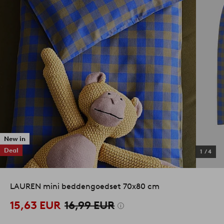
New in
Deal
1
/
4
LAUREN mini beddengoedset 70x80 cm
15,63 EUR
16,99 EUR