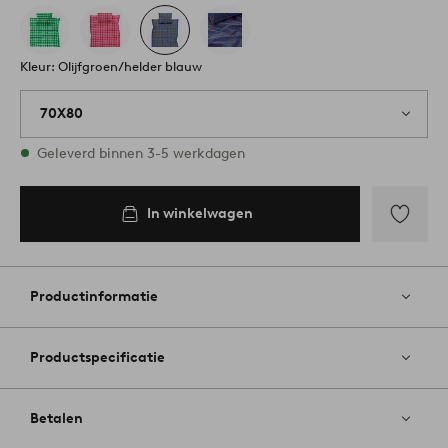
Kleur: Olijfgroen/helder blauw
70X80
Op voorraad
Geleverd binnen 3-5 werkdagen
In winkelwagen
In
inkelwagen
Toevoege
aan
favoriete
Productinformatie
Productspecificatie
Betalen