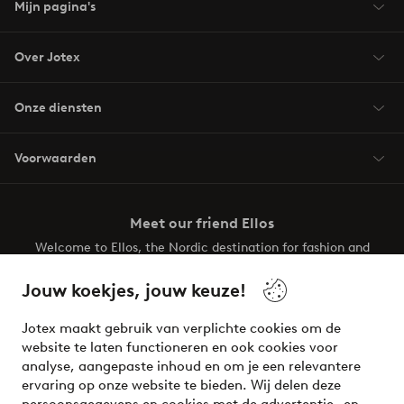
Mijn pagina's
Over Jotex
Onze diensten
Voorwaarden
Meet our friend Ellos
Welcome to Ellos, the Nordic destination for fashion and
beauty! Get a clean, modern aesthetic and unique style for
your wardrobe. Your next inspiring look is here!
Jouw koekjes, jouw keuze!
Visit Ellos
Jotex maakt gebruik van verplichte cookies om de
website te laten functioneren en ook cookies voor
analyse, aangepaste inhoud en om je een relevantere
ervaring op onze website te bieden. Wij delen deze