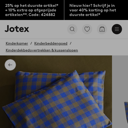
25% op het duurste artikel*
Nieuw hier? Schrijf je in
+ 10% extra op afgeprijsde
voor 40% korting op het
artikelen**. Code: 424882
duurste artikel*
Jotex
Ga
Go
logo
naar
to
-
favoriet
checkout
go
Kinderkamer
Kinderbeddengoed
gemarkeerde
to
Kinderdekbedovertrekken & kussenslopen
producten
the
home
page
Terug