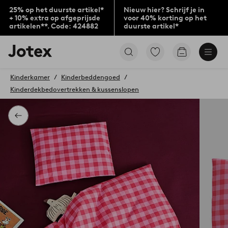
25% op het duurste artikel*
Nieuw hier? Schrijf je in
+ 10% extra op afgeprijsde
voor 40% korting op het
artikelen**. Code: 424882
duurste artikel*
Jotex
Ga
Go
logo
naar
to
-
favoriet
checkout
go
Kinderkamer
Kinderbeddengoed
gemarkeerde
to
Kinderdekbedovertrekken & kussenslopen
producten
the
home
page
Terug