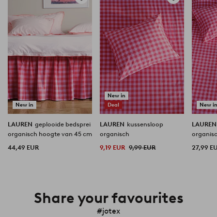
Toevoegen
Toevoegen
aan
aan
favorieten
favorieten
New in
New in
Deal
New i
LAUREN
geplooide bedsprei
LAUREN
kussensloop
LAURE
organisch hoogte van 45 cm
organisch
organis
44,49 EUR
9,19 EUR
9,99 EUR
27,99 E
Share your favourites
#jotex