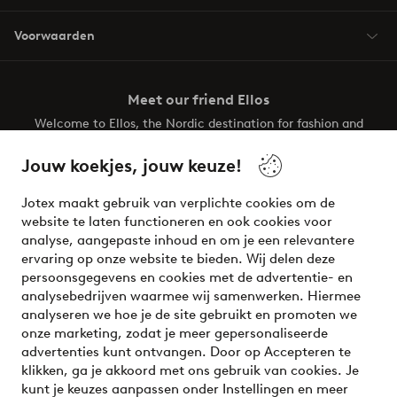
Voorwaarden
Meet our friend Ellos
Welcome to Ellos, the Nordic destination for fashion and
beauty! Get a clean, modern aesthetic and unique style for
your wardrobe. Your next inspiring look is here!
Jouw koekjes, jouw keuze!
Visit Ellos
Jotex maakt gebruik van verplichte cookies om de
website te laten functioneren en ook cookies voor
analyse, aangepaste inhoud en om je een relevantere
ervaring op onze website te bieden. Wij delen deze
persoonsgegevens en cookies met de advertentie- en
Veilig betalen - Nu betalen of opsplitsen
analysebedrijven waarmee wij samenwerken. Hiermee
analyseren we hoe je de site gebruikt en promoten we
Wil je meer weten over
onze betaalopties
?
onze marketing, zodat je meer gepersonaliseerde
advertenties kunt ontvangen. Door op Accepteren te
klikken, ga je akkoord met ons gebruik van cookies. Je
kunt je keuzes aanpassen onder Instellingen en meer