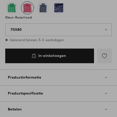
Kleur: Roze/rood
70X80
Op voorraad
Geleverd binnen 3-5 werkdagen
In winkelwagen
In
inkelwagen
Toevoege
aan
favoriete
Productinformatie
Productspecificatie
Betalen