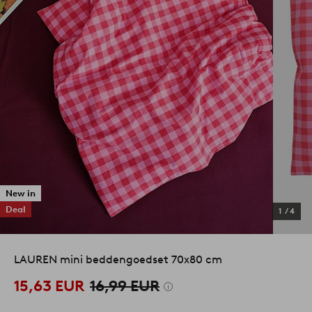
New in
Deal
1
/
4
LAUREN mini beddengoedset 70x80 cm
15,63 EUR
16,99 EUR