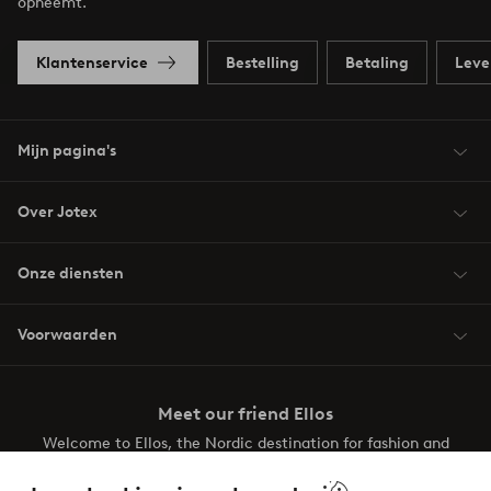
opneemt.
Klantenservice
Bestelling
Betaling
Leve
Mijn pagina's
Over Jotex
Onze diensten
Voorwaarden
Meet our friend Ellos
Welcome to Ellos, the Nordic destination for fashion and
beauty! Get a clean, modern aesthetic and unique style for
your wardrobe. Your next inspiring look is here!