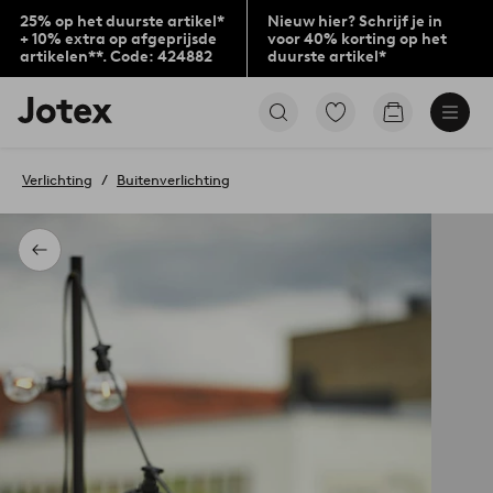
25% op het duurste artikel*
Nieuw hier? Schrijf je in
+ 10% extra op afgeprijsde
voor 40% korting op het
artikelen**. Code: 424882
duurste artikel*
Jotex
Ga
Go
logo
naar
to
-
favoriet
checkout
go
gemarkeerde
Verlichting
Buitenverlichting
to
producten
the
home
page
Terug