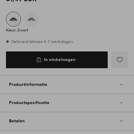
Kleur: Zwart
Op voorraad
Geleverd binnen 5-7 werkdagen
In winkelwagen
In
inkelwagen
Toevoege
aan
favoriete
Productinformatie
Productspecificatie
Betalen