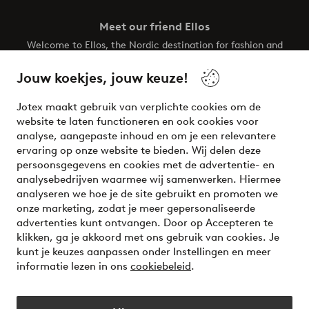
Meet our friend Ellos
Welcome to Ellos, the Nordic destination for fashion and
beauty! Get a clean, modern aesthetic and unique style for
your wardrobe. Your next inspiring look is here!
Jouw koekjes, jouw keuze!
Visit Ellos
Jotex maakt gebruik van verplichte cookies om de
website te laten functioneren en ook cookies voor
analyse, aangepaste inhoud en om je een relevantere
ervaring op onze website te bieden. Wij delen deze
persoonsgegevens en cookies met de advertentie- en
Veilig betalen - Nu betalen of opsplitsen
analysebedrijven waarmee wij samenwerken. Hiermee
analyseren we hoe je de site gebruikt en promoten we
Wil je meer weten over
onze betaalopties
?
onze marketing, zodat je meer gepersonaliseerde
advertenties kunt ontvangen. Door op Accepteren te
klikken, ga je akkoord met ons gebruik van cookies. Je
kunt je keuzes aanpassen onder Instellingen en meer
informatie lezen in ons
cookiebeleid
.
Nederland - Selecteer land