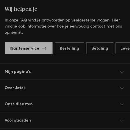
Wij helpen je
In onze FAQ vind je antwoorden op veelgestelde vragen. Hier
vind je ook informatie over hoe je eenvoudig contact met ons
opneemt.
Klantenservice
Bestelling
Betaling
Leve
Mijn pagina's
Over Jotex
Onze diensten
Voorwaarden