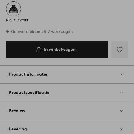
Kleur: Zwart
Op voorraad
Geleverd binnen 5-7 werkdagen
In winkelwagen
In
inkelwagen
Toevoege
aan
favoriete
Productinformatie
Productspecificatie
Betalen
Levering