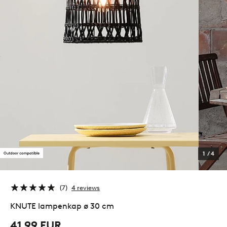
1
/
4
7
4 reviews
KNUTE lampenkap ø 30 cm
41,99 EUR