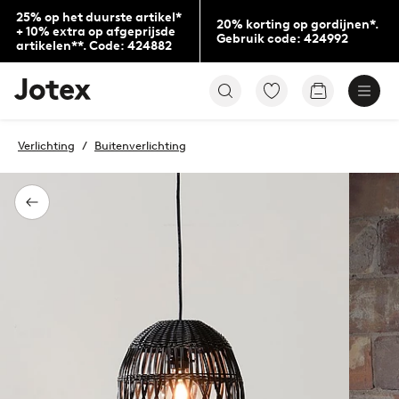
25% op het duurste artikel*
20% korting op gordijnen*.
+ 10% extra op afgeprijsde
Gebruik code: 424992
artikelen**. Code: 424882
Jotex
Ga
Go
logo
naar
to
-
favoriet
checkout
go
gemarkeerde
Verlichting
Buitenverlichting
to
producten
the
home
page
Terug