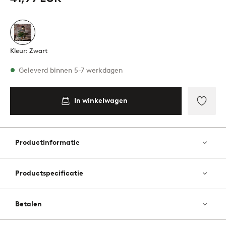
Kleur: Zwart
Op voorraad
Geleverd binnen 5-7 werkdagen
In winkelwagen
In
inkelwagen
Toevo
aan
favori
Productinformatie
Productspecificatie
Betalen