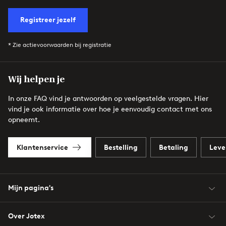
Registreer jezelf
* Zie actievoorwaarden bij registratie
Wij helpen je
In onze FAQ vind je antwoorden op veelgestelde vragen. Hier
vind je ook informatie over hoe je eenvoudig contact met ons
opneemt.
Klantenservice
Bestelling
Betaling
Leve
Mijn pagina's
Over Jotex