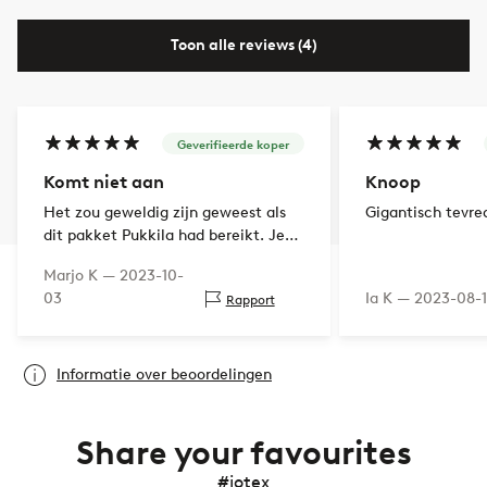
Toon alle reviews (4)
Geverifieerde koper
Komt niet aan
Knoop
Het zou geweldig zijn geweest als
Gigantisch tevre
dit pakket Pukkila had bereikt. Je
verzendopties waren Pukkila Sale,
Marjo K —
2023-10-
postkantoor en adres, maar gingen
03
Ia K —
2023-08-
Rapport
nog steeds naar een andere locatie.
Informatie over beoordelingen
Share your favourites
#jotex