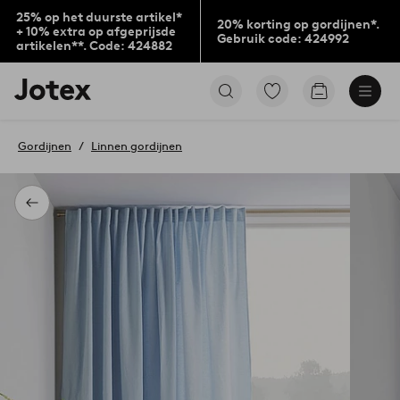
25% op het duurste artikel*
20% korting op gordijnen*.
+ 10% extra op afgeprijsde
Gebruik code: 424992
artikelen**. Code: 424882
Jotex
Ga
Go
logo
naar
to
-
favoriet
checkout
go
gemarkeerde
Gordijnen
Linnen gordijnen
to
producten
the
home
page
Terug