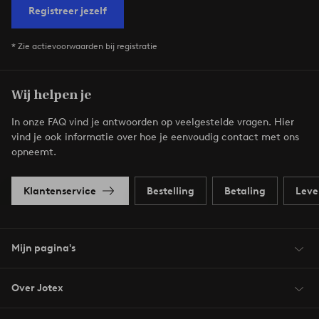
Registreer jezelf
* Zie actievoorwaarden bij registratie
Wij helpen je
In onze FAQ vind je antwoorden op veelgestelde vragen. Hier
vind je ook informatie over hoe je eenvoudig contact met ons
opneemt.
Klantenservice
Bestelling
Betaling
Leve
Mijn pagina's
Over Jotex