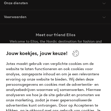
Onze diensten
Voorwaarden
Meet our friend Ellos
Welcome to Ellos, the Nordic destination for fashion and
beauty! Get a clean, modern aesthetic and unique style for
your wardrobe. Your next inspiring look is here!
Jouw koekjes, jouw keuze!
Visit Ellos
Jotex maakt gebruik van verplichte cookies om de
website te laten functioneren en ook cookies voor
analyse, aangepaste inhoud en om je een relevantere
ervaring op onze website te bieden. Wij delen deze
persoonsgegevens en cookies met de advertentie- en
Veilig betalen - Nu betalen of opsplitsen
analysebedrijven waarmee wij samenwerken. Hiermee
analyseren we hoe je de site gebruikt en promoten we
Wil je meer weten over
onze betaalopties
?
onze marketing, zodat je meer gepersonaliseerde
advertenties kunt ontvangen. Door op Accepteren te
klikken, ga je akkoord met ons gebruik van cookies. Je