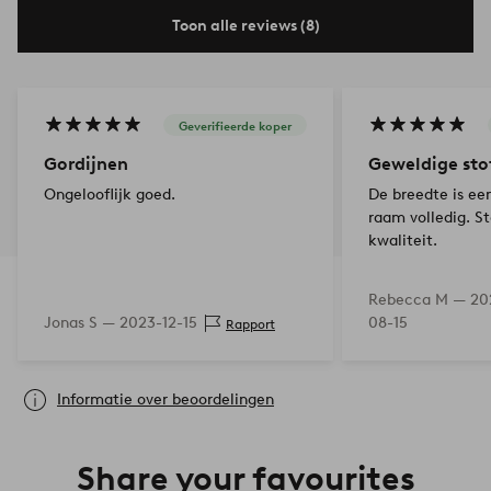
Toon alle reviews (8)
Geverifieerde koper
Gordijnen
Geweldige sto
Ongelooflijk goed.
De breedte is ee
raam volledig. S
kwaliteit.
Rebecca M —
20
Jonas S —
2023-12-15
08-15
Rapport
Informatie over beoordelingen
Share your favourites