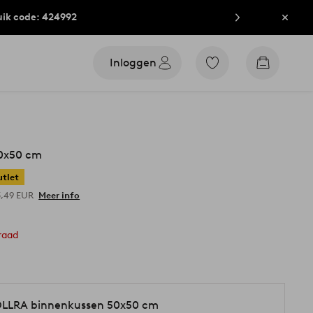
uik code: 424992
Sluit
Inloggen
Ga
Go
naar
to
favoriet
checkout
gemarkeerde
producten
0x50 cm
tlet
3,49 EUR
Meer info
raad
LLRA binnenkussen 50x50 cm