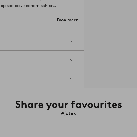
 op sociaal, economisch en
 je onze investering in Better Cotton.
s niet fysiek traceerbaar naar
Toon meer
ormaat te kopen. Zo kun je je nieuwe
Share your favourites
#jotex