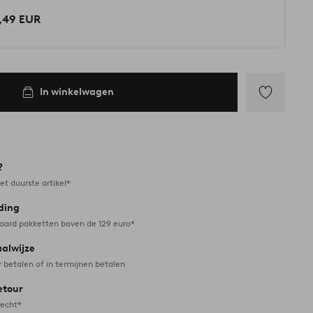
,49 EUR
In winkelwagen
Toevoegen
aan
favorieten
?
et duurste artikel*
ding
daard pakketten boven de 129 euro*
aalwijze
r betalen of in termijnen betalen
etour
recht*