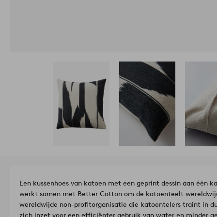
Een kussenhoes van katoen met een geprint dessin aan één kan
werkt samen met Better Cotton om de katoenteelt wereldwijd 
wereldwijde non-profitorganisatie die katoentelers traint in
zich inzet voor een efficiënter gebruik van water en minder g