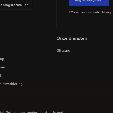
epingsformulier
* Zie actievoorwaarden bij regis
Onze diensten
Giftcard
oup
ries
d
eidsverklaring
uty! Get a clean, modern aesthetic and