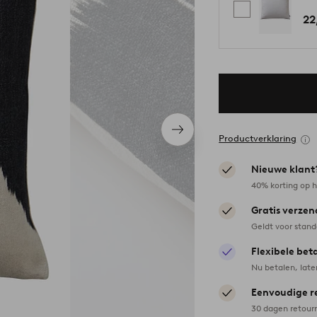
22
Volgend
Productverklaring
item
Nieuwe klant
40% korting op h
Gratis verzen
Geldt voor stan
Flexibele bet
Nu betalen, late
Eenvoudige r
30 dagen retour