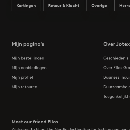
Kortingen
Retour & Klacht
Overige
Herro
Mijn pagina's
Over Jotex
Mijn bestellingen
Geschiedenis
Mijn aanbiedingen
Over Ellos Gr
Mijn profiel
Business inqui
Mijn retouren
Duurzaamhei
Toegankelijkh
Meet our friend Ellos
Welcome to Ellos, the Nordic destination for fashion and bea